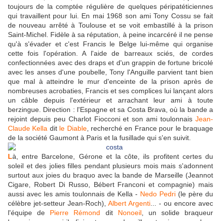
toujours de la comptée régulière de quelques péripatéticiennes
qui travaillent pour lui. En mai 1968 son ami Tony Cossu se fait
de nouveau arrêté à Toulouse et se voit embastillé à la prison
Saint-Michel. Fidèle à sa réputation, à peine incarcéré il ne pense
qu'à s'évader et c'est Francis le Belge lui-même qui organise
cette fois l'opération. A l'aide de barreaux sciés, de cordes
confectionnées avec des draps et d'un grappin de fortune bricolé
avec les anses d'une poubelle, Tony l'Anguille parvient tant bien
que mal à atteindre le mur d'enceinte de la prison après de
nombreuses acrobaties, Francis et ses complices lui lançant alors
un câble depuis l'extérieur et arrachant leur ami à toute
berzingue. D
irection : l'Espagne et sa Costa Brava, où la bande a
rejoint depuis peu Charlot Fiocconi et son ami toulonnais
Jean-
Claude Kella
dit
le Diable
, recherché en France pour le braquage
de la société Gaumont à Paris et la fusillade qui s'en suivit.
L
à, entre Barcelone, Gérone et la côte, ils profitent certes du
soleil et des jolies filles pendant plusieurs mois mais s'adonnent
surtout aux joies du braquo avec la bande de Marseille (Jeannot
Cigare, Robert Di Russo, Bébert Franconi et compagnie) mais
aussi avec les amis toulonnais de Kella -
Nedo Pedri
(le père du
célèbre jet-setteur Jean-Roch),
Albert Argenti
... - ou encore avec
l'équipe de
Pierre Rémond
dit
Nonoeil
, un solide braqueur