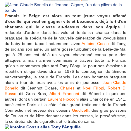
F
rancis le Belge est alors un tout jeune voyou affamé
d'oseille, qui veut en gagner vite et beaucoup, déjà fort d'un
charisme qui le classe au-dessus dans son équipe
. Il
redouble d'ardeur dans les vols et tente sa chance dans le
braquage, la spécialité de la nouvelle génération de voyous issus
du baby boom, tapant notamment avec
Antoine Cossu
dit Tony,
de six ans son aîné, un autre gosse turbulent de la Belle-de-Mai
qui à 25 ans est déjà un voyou chevronné connu pour des
attaques à main armée commises à travers toute la France,
qu'on surnommera plus tard Tony l'Anguille pour ses évasions à
répétition et qui deviendra en 1976 le compagnon de Simone
Vanverberghe, la sœur de Francis. Les deux hommes braquent
alors à tour de bras avec les amis de jeunesse,
Jean-Claude
Bonello
dit Jeannot Cigare,
Charles
et
Noël Filippi
,
Robert Di
Russo
dit Gros Bras,
Albert Franconi
dit Bébert et quelques
autres, dont un certain
Laurent Fiocconi
alias Charlot né en 1941,
basé entre Paris et la côte, futur grand trafiquant de la French
Connection et neveux des cousins
Giudicelli
, des gros poissons
de Toulon et de Nice donnant dans les casses, le proxénétisme,
la contrebande de cigarettes et le trafic de came.