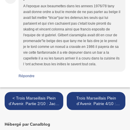
A l'epoque aux beaumettes dans les annees 1976/78 tany
avait donne ordre a tout le monde de ne pas parler au belge il
avait fait mettre *tricar*par les detenus.les seuls qui lui
parlaient et qui s'en cachaient pas c'etait loule pironti du
skating et vincent colonna ainsi que francis esposito de
l'equipe de st gabriel. Gilbert ciaramiglia avait dit en cour de
promenade"le belge des que tany me le fais dire je le prend
je le tord comme un noeud a cravate.en 1986 il payera de sa
vie cette fanfaronade.il a ete dejeuner dans un bar a la
capellete il a vu les tueurs arriver il a couru dans la cuisine ils
l 'ont acheve.tous les inities le savent tout cela.
Répondre
< Trois Marseillais Plein
Trois Marseillais Plein
d'Avenir. Partie 2/10 : Jacky
d'Avenir. Patrie 4/10 :
Le Mat
Zampa/Vanverberghe, le
Grand contre le Belge >
Hébergé par Canalblog