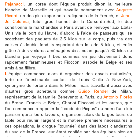
Pajanacci
, un corse dont l'équipe produit dit-on la meilleure
blanche de Marseille et qui travaille notamment avec
Auguste
Ricord
, un des plus importants trafiquants de la French, et
Jean-
Jé Colonna
, futur gros bonnet de la Corse-du-Sud, le duo
conditionne la marchandise à Paris avant de l'envoyer aux Etats-
Unis via le port du Havre, d'abord à l'aide de passeurs qui se
scotchent des paquets de 2,5 kilos sur le corps, puis via des
valises à double fond transportant des lots de 5 kilos, et enfin
grâce à des voitures aménagées dissimulant jusqu'à 80 kilos de
blanche par voyage ! Les sommes en jeu deviennent donc
rapidement faramineuses et Fiocconi associe le Belge et ses
amis à sa filière.
L
'équipe commence alors à organiser des envois mutualisés,
forte de l'inestimable contact de Louis Cirillo à New-York,
synonyme de fortune dans le Milieu, mais travaillant aussi avec
d'autres gros acheteurs comme
Guido Rendel
de Milan,
représentant de la famille Benevento à Paris, ou
Antonio Florès
du Bronx. Francis le Belge, Charlot Fiocconi et les autres, que
l'on commence à appeler la "bande du Picpus" du nom d'un club
parisien qui a leurs faveurs, organisent alors de larges tours de
table pour réunir l'argent et la matière première nécessaires à
ces opérations, la drogue "tournée" dans des labos clandestins
du sud de la France leur étant confiée par des équipes bien en