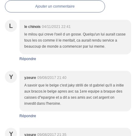
Ajouter un commentaire
L
le chinois
04/11/2021 22:41
le milou qui creve l'oeil d un gosse. Quelqu'un lui aurait casse
tous les os comme il le meritait, ca aurait rendu service a
beaucoup de monde a commencer par lui meme.
Répondre
Y
yzeure
09/08/2017 21:40
A savoir que le belge c'est jaky strilli de st gabriel qu'il a initie
aux bracos.le belge apres avc sa 1ere equipe a braque des
caisses d"epargne et a dit a ses amis avc cet argent on
investit dans l'heroine.
Répondre
Y
yzeure
09/08/2017 21:35