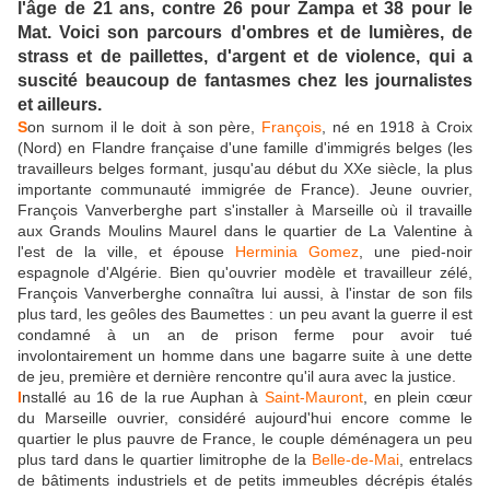
l'âge de 21 ans, contre 26 pour Zampa et 38 pour le
Mat. Voici son parcours d'ombres et de lumières, de
strass et de paillettes, d'argent et de violence, qui a
suscité beaucoup de fantasmes chez les journalistes
et ailleurs.
S
on surnom il le doit à son père,
François
, né en 1918 à Croix
(Nord) en Flandre française d'une famille d'immigrés belges (les
travailleurs belges formant, jusqu'au début du XXe siècle, la plus
importante communauté immigrée de France). Jeune ouvrier,
François Vanverberghe part s'installer à Marseille où il travaille
aux Grands Moulins Maurel dans le quartier de La Valentine à
l'est de la ville, et épouse
Herminia Gomez
, une pied-noir
espagnole d'Algérie. Bien qu'ouvrier modèle et travailleur zélé,
François Vanverberghe connaîtra lui aussi, à l'instar de son fils
plus tard, les geôles des Baumettes : un peu avant la guerre il est
condamné à un an de prison ferme pour avoir tué
involontairement un homme dans une bagarre suite à une dette
de jeu, première et dernière rencontre qu'il aura avec la justice.
I
nstallé au 16 de la rue Auphan à
Saint-Mauront
, en plein cœur
du Marseille ouvrier, considéré aujourd'hui encore comme le
quartier le plus pauvre de France, le couple déménagera un peu
plus tard dans le quartier limitrophe de la
Belle-de-Mai
, entrelacs
de bâtiments industriels et de petits immeubles décrépis étalés