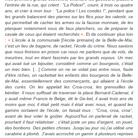
l'entrée de la rue, qui crient : "La Police!", courir, à trois ou quatre
ans, et crier à mon tour : "La police ! Les condés !", pendant que
les grands balancent des pierres sur les flics pour les ralentir, ce
qui permettait de cacher les armes ou la fausse monnaie, de les
planquer notamment sous de faux planchers, ou de préparer la
cavale de ceux qui étaient recherchés
»
. Et de continuer plus loin
:
«
L'école à la communale
[l'école primaire]
de la Belle-de-Mai,
c'est un lieu de bagarre, de racket, l'école du crime. Nous savions
que nous finirions en prison car nous ne parlions que de vols, de
meurtres, tout en étant fascinés par les grands voyous. Un mec
qui avait tué un bijoutier, considéré comme un bourgeois, c'était
un mec bien.
[…]
Comme on ne se volait pas entre nous, faute
d'être riches, on rackettait les enfants des bourgeois de la Belle-
de-Mai, essentiellement des commerçants, qui allaient à l'école
des curés. On les appelait les Croa-croa, les grenouilles de
bénitier. Il nous suffisait de traverser la place Bernard-Cadenat, il
y avait même Francis le Belge, dit le Ge-bel, il avait trois ans de
moins que moi, il était petit mais il était avec nous, et quand les
gamins sortaient de l'école, on faisait tous : "Croa, croa, croa",
avant de leur voler le goûter. Aujourd'hui on parlerait de racket,
pourtant il faut relativiser : c'était juste un peu d'argent, un jouet,
des bonbons. Des petites choses. Jusqu'au jour où j'ai utilisé une
carabine à plomb. J'avais accroché un gamin à plusieurs reprises