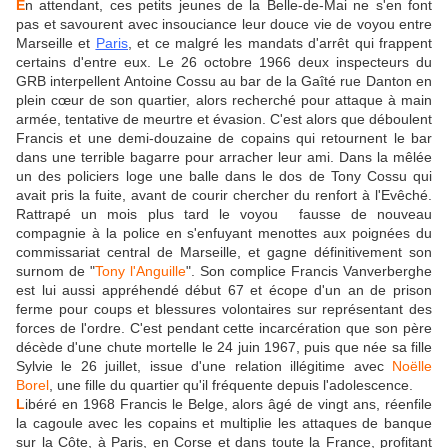
E
n attendant, ces petits jeunes de la Belle-de-Mai ne s'en font
pas et savourent avec insouciance leur douce vie de voyou entre
Marseille et
Paris
, et ce malgré les mandats d'arrêt qui frappent
certains d'entre eux. Le 26 octobre 1966 deux inspecteurs du
GRB interpellent Antoine Cossu au bar de la Gaîté rue Danton en
plein cœur de son quartier, alors recherché pour attaque à main
armée, tentative de meurtre et évasion. C'est alors que déboulent
Francis et une demi-douzaine de copains qui retournent le bar
dans une terrible bagarre pour arracher leur ami. Dans la mêlée
un des policiers loge une balle dans le dos de Tony Cossu qui
avait pris la fuite, avant de courir chercher du renfort à l'Evêché.
Rattrapé un mois plus tard le voyou fausse de nouveau
compagnie à la police en s'enfuyant menottes aux poignées du
commissariat central de Marseille, et gagne définitivement son
surnom de "
Tony l'Anguille
". Son complice Francis Vanverberghe
est lui aussi appréhendé début 67 et écope d'un an de prison
ferme pour coups et blessures volontaires sur représentant des
forces de l'ordre. C'est pendant cette incarcération que son père
décède d'une chute mortelle le 24 juin 1967, puis que née sa fille
Sylvie le 26 juillet, issue d'une relation illégitime avec
Noëlle
Borel
, une fille du quartier qu'il fréquente depuis l'adolescence.
L
ibéré en 1968 Francis le Belge, alors âgé de vingt ans, réenfile
la cagoule avec les copains et multiplie les attaques de banque
sur la Côte, à Paris, en Corse et dans toute la France, profitant