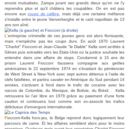
envois mutualisés, Zampa jurant ses grands dieux qu'on ne l'y
reprendra plus et qu'il châtiera les coupables. On en est pas
encore aux
coups de calibre
, mais déjà une certaine méfiance
s'installe entre le jeune Vanverberghe et le caïd napolitain de 13
ans son aîné.
L
'entreprise criminelle de ces jeunes gens est alors florissante,
mais n'empêche pas les coups durs. En août 1970 Laurent
"Charlot" Fiocconi et Jean-Claude "le Diable" Kella sont arrêtés à
Gênes puis extradés vers les Etats-Unis où la justice souhaite les
entendre dans une affaire de stups. Condamné à 15 ans de
prison Laurent Fiocconi faussera compagnie aux geôles
américaines le 22 septembre 1974 en s'évadant du pénitencier
de West Street à New-York avec sept autres détenus à l'aide de
clefs falsifiées, et partira cavaler en Amérique du Sud pendant 14
années, s'activant à fond dans le trafic de cocaïne avec les
narcos de Colombie, du Mexique, de Bolivie, du Brésil... Kella
retrouvera lui l'air libre en 1979 grâce au paiement d'une forte
caution et continuera tout comme son ex-associé les trafics
délictueux d'envergure internationale.
F
iocconi-Kella hors-jeu, le Belge reprend donc logiquement leur
parcours de came. Et les affaires semblent alors pour le moins
prospères. Quelques mois avant leur arrestation Charlot Fiocconi