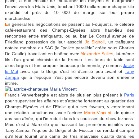
place, à eux ensuite de mutualiser les moyens et d'organiser
l'envoi vers les Etats-Unis, touchant 1000 dollars pour chaque kilo
expédié et près de 10 000 de marge sur leur propre
marchandise.
E
n général les négociations se passent au Fouquet's, le célèbre
café-restaurant des Champs-Elysées alors haut-lieu des
rencontres entre trafiquants, ou au bar Le Consul avenue de
Friedland possession de leur associé
Jo Signoli
, un trafiquant
notoire membre du SAC (la "police parallèle" créée sous Charles
De Gaulle) travaillant en binôme avec
Alexandre Salles
, lui-même
fils d'un grand chimiste de la French. Les tours de table sont
alors larges et font croquer beaucoup de monde, y compris
Jacky
le Mat
avec qui le Belge s'est lié d'amitié peu avant et
Tany
Zampa
qui à l'époque n'est pas encore devenu son ennemie
intime.
F
rancis Vanverberghe est alors de plus en plus présent à
Paris
pour superviser les affaires et s'attache fortement au quartier des
Champs-Elysées et de l'Etoile qui a ses faveurs, y entretenant
une relation tumultueuse avec l'actrice
Maria Vincent
, de quinze
ans son aînée, qui l'introduit dans les coulisses du show-bizness.
Mais c'est à Marseille que naissent les premières inimités avec
Tany Zampa, l'équipe du Belge et de Fiocconi se rendant compte
qu'il leur fournit une came de très mauvaise qualité dans les