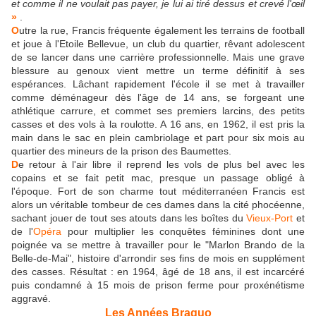
et comme il ne voulait pas payer, je lui ai tiré dessus et crevé l'œil
»
.
O
utre la rue, Francis fréquente également les terrains de football
et joue à l'Etoile Bellevue, un club du quartier, rêvant adolescent
de se lancer dans une carrière professionnelle. Mais une grave
blessure au genoux vient mettre un terme définitif à ses
espérances. Lâchant rapidement l'école il se met à travailler
comme déménageur dès l'âge de 14 ans, se forgeant une
athlétique carrure, et commet ses premiers larcins, des petits
casses et des vols à la roulotte. A 16 ans, en 1962, il est pris la
main dans le sac en plein cambriolage et part pour six mois au
quartier des mineurs de la prison des Baumettes.
D
e retour à l'air libre il reprend les vols de plus bel avec les
copains et se fait petit mac, presque un passage obligé à
l'époque. Fort de son charme tout méditerranéen Francis est
alors un véritable tombeur de ces dames dans la cité phocéenne,
sachant jouer de tout ses atouts dans les boîtes du
Vieux-Port
et
de l'
Opéra
pour multiplier les conquêtes féminines dont une
poignée va se mettre à travailler pour le "Marlon Brando de la
Belle-de-Mai", histoire d'arrondir ses fins de mois en supplément
des casses. Résultat : en 1964, âgé de 18 ans, il est incarcéré
puis condamné à 15 mois de prison ferme pour proxénétisme
aggravé.
Les Années Braquo