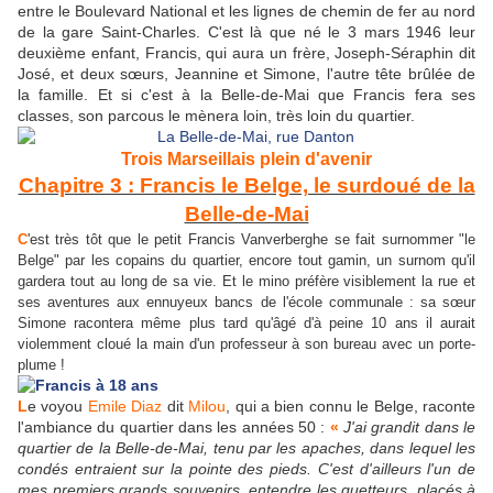
entre le Boulevard National et les lignes de chemin de fer au nord
de la gare Saint-Charles. C'est là que né le 3 mars 1946 leur
deuxième enfant, Francis, qui aura un frère, Joseph-Séraphin dit
José, et deux sœurs, Jeannine et Simone, l'autre tête brûlée de
la famille. Et si c'est à la Belle-de-Mai que Francis fera ses
classes, son parcous le mènera loin, très loin du quartier.
Trois Marseillais plein d'avenir
Chapitre 3 : Francis le Belge, le surdoué de la
Belle-de-Mai
C
'est très tôt que le petit Francis Vanverberghe se fait surnommer "le
Belge" par les copains du quartier, encore tout gamin, un surnom qu'il
gardera tout au long de sa vie. Et le mino préfère visiblement la rue et
ses aventures aux ennuyeux bancs de l'école communale : sa sœur
Simone racontera même plus tard qu'âgé d'à peine 10 ans il aurait
violemment cloué la main d'un professeur à son bureau avec un porte-
plume !
L
e voyou
Emile Diaz
dit
Milou
, qui a bien connu le Belge, raconte
l'ambiance du quartier dans les années 50 :
«
J'ai grandit dans le
quartier de la Belle-de-Mai, tenu par les apaches, dans lequel les
condés entraient sur la pointe des pieds. C'est d'ailleurs l'un de
mes premiers grands souvenirs, entendre les guetteurs, placés à