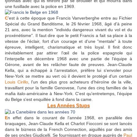
lyonnais avec qui ils finiront par se brouiller et qui mourra dans
une fusillade avec la police en 1969.
C
'est à cette époque que Francis Vanverberghe entre au Fichier
Spécial du Grand Banditisme, le 26 février 1968, âgé d'à peine
21 ans, avec la mention "individu dangereux vivant du vol et du
proxénétisme". Il faut dire que le petit Francis a fait sa place à la
vitesse de l'éclair, fort d'un courage et d'une "mentale" à toute
épreuve, intelligent, charismatique et très loyal. Il finit donc
inévitablement par attirer l'œil de la police espagnole qui
l'interpelle en décembre 1968 avec une partie de l'équipe à
Gérone, avant de les relâcher faute de preuves. Jean-Claude
Kella, qui a échappé à l'arrestation, préfère lui s'envoler pour
New-York se mettre au vert où il devient le protégé d'un certain
Louis Cirillo
, l'un des plus gros acheteurs d'héroïne de la ville,
travaillant pour la famille Genovese, l'une des cinq familles de la
mafia italo-américaine à New-York. C'est qu'entretemps, l'équipe
du Belge s'est enquillée à fond dans la came.
Les Années Stups
E
n effet dans le courant de l'année 1968, en parallèle des
braquages, Jean-Claude Kella et Charlot Fiocconi se sont lancés
dans le bizness de la French Connection, aiguillés par des amis
de ses oncles Giudicelli. Se fournissant en drogue auprès de
Paul