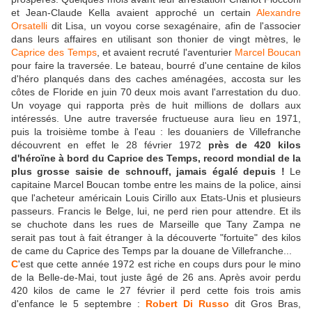
et Jean-Claude Kella avaient approché un certain
Alexandre
Orsatelli
dit Lisa, un voyou corse sexagénaire, afin de l'associer
dans leurs affaires en utilisant son thonier de vingt mètres, le
Caprice des Temps
, et avaient recruté l'aventurier
Marcel Boucan
pour faire la traversée. Le bateau, bourré d'une centaine de kilos
d'héro planqués dans des caches aménagées, accosta sur les
côtes de Floride en juin 70 deux mois avant l'arrestation du duo.
Un voyage qui rapporta près de huit millions de dollars aux
intéressés. Une autre traversée fructueuse aura lieu en 1971,
puis la troisième tombe à l'eau : les douaniers de Villefranche
découvrent en effet le 28 février 1972
près de
420 kilos
d'héroïne à bord du Caprice des Temps, record mondial de la
plus grosse saisie de schnouff, jamais égalé depuis !
Le
capitaine Marcel Boucan tombe entre les mains de la police, ainsi
que l'acheteur américain Louis Cirillo aux Etats-Unis et plusieurs
passeurs. Francis le Belge, lui, ne perd rien pour attendre. Et ils
se chuchote dans les rues de Marseille que Tany Zampa ne
serait pas tout à fait étranger à la découverte "fortuite" des kilos
de came du Caprice des Temps par la douane de Villefranche...
C
'est que cette année 1972 est riche en coups durs pour le mino
de la Belle-de-Mai, tout juste âgé de 26 ans. Après avoir perdu
420 kilos de came le 27 février il perd cette fois trois amis
d'enfance le 5 septembre :
Robert Di Russo
dit Gros Bras,