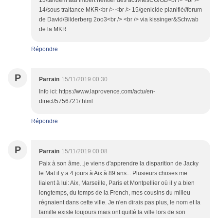
13/tandem a&f imbert héritier des activitésCO/GB<br /> <br />
14/sous traitance MKR<br /> <br /> 15/genicide planifié//forum
de David/Bilderberg 2oo3<br /> <br /> via kissinger&Schwab
de la MKR
Répondre
P
Parrain
15/11/2019 00:30
Info ici: https://www.laprovence.com/actu/en-
direct/5756721/.html
Répondre
P
Parrain
15/11/2019 00:08
Paix à son âme...je viens d'apprendre la disparition de Jacky
le Mat il y a 4 jours à Aix à 89 ans... Plusieurs choses me
liaient à lui: Aix, Marseille, Paris et Montpellier où il y a bien
longtemps, du temps de la French, mes cousins du milieu
régnaient dans cette ville. Je n'en dirais pas plus, le nom et la
famille existe toujours mais ont quitté la ville lors de son