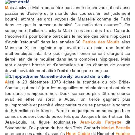
M
ais Jacky le Mat a beau être passionné de chevaux, il est aussi
passionné d'oseille et le monde des courses en est justement
bourré, attirant les gros voyous de Marseille comme de Paris
dans ce que la presse a baptisé "la mafia des courses". On
soupçonne d'ailleurs Jacky le Mat et ses amis des Trois Canards
(reconvertis pour bonne part dans le monde des paris hippiques)
d'avoir "retourné" dans les années 60
Patrice des Moutis
alias
Monsieur X, un ingénieur qui avait mis au point une formule
mathématique infaillible pour gagner énormément d'argent au
tiercé, afin de le mouiller dans leurs combines hippiques. Mais
tant d'argent brassé et d'anomalies sur les champs de course
devait inévitablement attiré l'œil de la brigade des jeux.
A
insi le 23 décembre 1973 éclate le scandale du prix Bride-
Abattue, qui met à jour les magouilles mirobolantes qui ont alors
lieu dans les hippodromes. Deux semaines plus tôt une course
avait en effet vu sortir à Auteuil un tiercé gagnant plus
qu'improbable et permit à vingt parieurs de se partager la somme
de 5,5 millions de francs. Parmi eux quelques personnages bien
connus des services de police tels que Jacques Imbert et son fils
Jean-Louis, la figure toulonnaise
Jean-Louis Fargette
dit
Savonnette, l'ex-patron du bar des Trois Canards
Marius Bertella
ou encore ses amis et associés
Henri Codde
dit Riquet et
Eugène