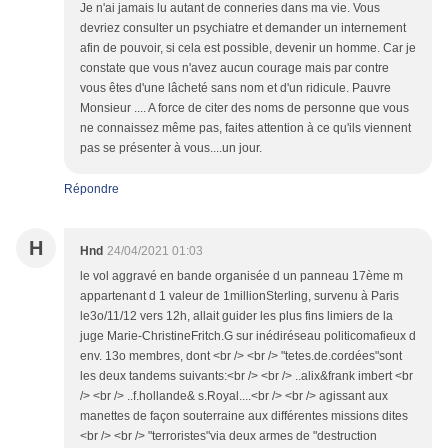
Je n'ai jamais lu autant de conneries dans ma vie. Vous
devriez consulter un psychiatre et demander un internement
afin de pouvoir, si cela est possible, devenir un homme. Car je
constate que vous n'avez aucun courage mais par contre
vous êtes d'une lâcheté sans nom et d'un ridicule. Pauvre
Monsieur .... A force de citer des noms de personne que vous
ne connaissez même pas, faites attention à ce qu'ils viennent
pas se présenter à vous....un jour.
Répondre
H
Hnd
24/04/2021 01:03
le vol aggravé en bande organisée d un panneau 17ème m
appartenant d 1 valeur de 1millionSterling, survenu à Paris
le3o/11/12 vers 12h, allait guider les plus fins limiers de la
juge Marie-ChristineFritch.G sur inédiréseau politicomafieux d
env. 13o membres, dont <br /> <br /> "tetes.de.cordées"sont
les deux tandems suivants:<br /> <br /> ..alix&frank imbert <br
/> <br /> ..f.hollande& s.Royal....<br /> <br /> agissant aux
manettes de façon souterraine aux différentes missions dites
<br /> <br /> "terroristes"via deux armes de "destruction