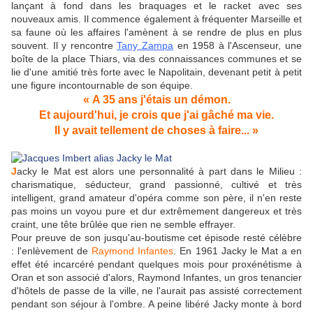
lançant à fond dans les braquages et le racket avec ses
nouveaux amis. Il commence également à fréquenter Marseille et
sa faune où les affaires l'amènent à se rendre de plus en plus
souvent. Il y rencontre
Tany Zampa
en 1958 à l'Ascenseur, une
boîte de la place Thiars, via des connaissances communes et se
lie d'une amitié très forte avec le Napolitain, devenant petit à petit
une figure incontournable de son équipe.
«
A 35 ans j'étais un démon.
Et aujourd'hui, je crois que j'ai gâché ma vie.
Il y avait tellement de choses à faire...
»
J
acky le Mat est alors une personnalité à part dans le Milieu :
charismatique, séducteur, grand passionné, cultivé et très
intelligent, grand amateur d'opéra comme son père, il n'en reste
pas moins un voyou pure et dur extrêmement dangereux et très
craint, une tête brûlée que rien ne semble effrayer.
Pour preuve de son jusqu'au-boutisme cet épisode resté célèbre
: l'enlèvement de
Raymond Infantes
. En 1961 Jacky le Mat a en
effet été incarcéré pendant quelques mois pour proxénétisme à
Oran et son associé d'alors, Raymond Infantes, un gros tenancier
d'hôtels de passe de la ville, ne l'aurait pas assisté correctement
pendant son séjour à l'ombre. A peine libéré Jacky monte à bord