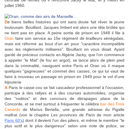
centrale de Nîmes où il rencontre Jacky le Mat, et y meurt en
juillet 1960.
D
e biens belles histoires qui ont sans doute fait rêver le jeune
toulousain. Bouillant, Jacques Imbert est alors une tête brûlée qui
ne tient pas en place. A peine sortie de prison en 1948 il file à
Oran
faire son service au 15e régiment de tirailleurs sénégalais,
mais est réformé au bout d'un an pour "caractère incompatible
avec les règlements militaires". Bouillant on vous disait. Ayant
gardé de précieux contacts en Algérie Jacky, que l'on commence
à appeler "le Mat" (le fou en argot), se lance alors de plein pied
dans la criminalité, naviguant entre Paris et Oran où il maque
quelques "gagneuses" et commet des casses, ce qui lui vaut de
faire à nouveau un passage en prison en 1949 pour le vol d'une
bijouterie.
A
Paris le casse-cou se fait cascadeur professionnel à l'occasion,
participe à des rallyes et à des courses automobiles, organise
des "rodéos" et des concours de dérapages place de la
Concorde, et se met surtout à fréquenter le célèbre
bar des Trois
Canards
de Marius Bertella, une grande adresse du Pigalle
malfrat (voir le chapitre
Les provinces de Paris
de mon article
Paris 60's
) dont il devient l'un des piliers, et même le membre "le
plus actif et le plus dangereux" selon une note de police, se