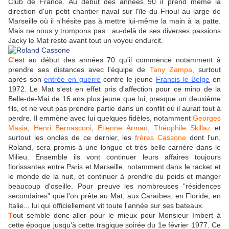
Club de France. Au début des années 90 il prend même la
direction d'un petit chantier naval sur l'île du Frioul au large de
Marseille où il n'hésite pas à mettre lui-même la main à la patte.
Mais ne nous y trompons pas : au-delà de ses diverses passions
Jacky le Mat reste avant tout un voyou endurcit.
C
'est au début des années 70 qu'il commence notamment à
prendre ses distances avec l'équipe de
Tany Zampa
, surtout
après son
entrée en guerre
contre le jeune
Francis le Belge
en
1972. Le Mat s'est en effet pris d'affection pour ce mino de la
Belle-de-Mai de 16 ans plus jeune que lui, presque un deuxième
fils, et ne veut pas prendre partie dans un conflit où il aurait tout à
perdre. Il emmène avec lui quelques fidèles, notamment
Georges
Masia
,
Henri Bernasconi
,
Etienne Armao
,
Théophile Skillaz
et
surtout les oncles de ce dernier, les
frères Cassone
dont l'un,
Roland, sera promis à une longue et très belle carrière dans le
Milieu. Ensemble ils vont continuer leurs affaires toujours
florissantes entre Paris et Marseille, notamment dans le racket et
le monde de la nuit, et continuer à prendre du poids et manger
beaucoup d'oseille. Pour preuve les nombreuses "résidences
secondaires" que l'on prête au Mat, aux Caraïbes, en Floride, en
Italie... lui qui officiellement vit toute l'année sur ses bateaux.
T
out semble donc aller pour le mieux pour Monsieur Imbert à
cette époque jusqu'à cette tragique soirée du 1e février 1977. Ce