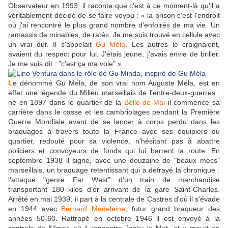
Observateur en 1993, il raconte que c'est à ce moment-là qu'il a
véritablement décidé de se faire voyou :
«
la prison c'est l'endroit
où j'ai rencontré le plus grand nombre d'enfoirés de ma vie. Un
ramassis de minables, de ratés. Je me suis trouvé en cellule avec
un vrai dur. Il s'appelait
Gu Méla
. Les autres le craignaient,
avaient du respect pour lui. J'étais jeune, j'avais envie de briller.
Je me suis dit : "c'est ça ma voie"
»
.
L
e dénommé Gu Méla, de son vrai nom Auguste Méla, est en
effet une légende du Milieu marseillais de l'entre-deux-guerres :
né en 1897 dans le quartier de la
Belle-de-Mai
il commence sa
carrière dans le casse et les cambriolages pendant la Première
Guerre Mondiale avant de se lancer à corps perdu dans les
braquages à travers toute la France avec ses équipiers du
quartier, redouté pour sa violence, n'hésitant pas à abattre
policiers et convoyeurs de fonds qui lui barrent la route. En
septembre 1938 il signe, avec une douzaine de "beaux mecs"
marseillais, un braquage retentissant qui a défrayé la chronique :
l'attaque "genre Far West" d'un train de marchandise
transportant 180 kilos d'or arrivant de la gare Saint-Charles.
Arrêté en mai 1939, il part à la centrale de Castres d'où il s'évade
en 1944 avec
Bernard Madeleine
, futur grand braqueur des
années 50-60. Rattrapé en octobre 1946 il est envoyé à la