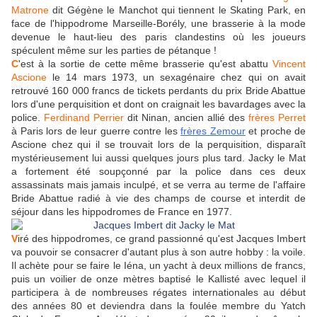
Matrone
dit Gégène le Manchot qui tiennent le Skating Park, en
face de l'hippodrome Marseille-Borély, une brasserie à la mode
devenue le haut-lieu des paris clandestins où les joueurs
spéculent même sur les parties de pétanque !
C
'est à la sortie de cette même brasserie qu'est abattu
Vincent
Ascione
le 14 mars 1973, un sexagénaire chez qui on avait
retrouvé 160 000 francs de tickets perdants du prix Bride Abattue
lors d'une perquisition et dont on craignait les bavardages avec la
police.
Ferdinand Perrier
dit Ninan, ancien allié des
frères Perret
à Paris lors de leur guerre contre les
frères Zemour
et proche de
Ascione chez qui il se trouvait lors de la perquisition, disparaît
mystérieusement lui aussi quelques jours plus tard. Jacky le Mat
a fortement été soupçonné par la police dans ces deux
assassinats mais jamais inculpé, et se verra au terme de l'affaire
Bride Abattue radié à vie des champs de course et interdit de
séjour dans les hippodromes de France en 1977.
V
iré des hippodromes, ce grand passionné qu'est Jacques Imbert
va pouvoir se consacrer d'autant plus à son autre hobby : la voile.
Il achète pour se faire le Iéna, un yacht à deux millions de francs,
puis un voilier de onze mètres baptisé le Kallisté avec lequel il
participera à de nombreuses régates internationales au début
des années 80 et deviendra dans la foulée membre du Yatch