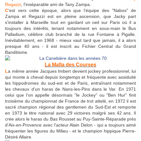
Regazzi
, l'inséparable ami de Tany Zampa.
C
'est vers cette époque, alors que l'équipe des "Nabos" de
Zampa et Regazzi est en pleine ascension, que Jacky part
s'installer à Marseille tout en gardant un oeil sur Paris où il a
toujours des intérêts, tenant notamment en sous-main le Bus
Palladium, célèbre club branché de la rue Fontaine à Pigalle.
Inévitablement, en 1968 - mieux vaut tard que jamais, il a alors
presque 40 ans - il est inscrit au Fichier Central du Grand
Banditisme.
La Mafia des Courses
L
a même année Jacques Imbert devient jockey professionnel, lui
qui monte à cheval depuis longtemps et fréquente avec assiduité
les hippodromes du sud-est et de Paris, entraînant notamment
les chevaux d'un haras de Nans-les-Pins dans le Var. En 1971
celui que l'on appelle désormais "le Jockey" ou "Ben Hur" finit
troisième du championnat de France de trot attelé, en 1972 il est
sacré champion régional des gentlemen du Sud-Est et remporte
en 1973 le titre national avec 29 victoires malgré ses 42 ans. Il
crée alors le haras du Bas Rousset au Puy-Sainte-Réparade près
d'Aix-en-Provence avec l'acteur Alain Delon - qui a toujours aimé
fréquenter les figures du Milieu - et le champion hippique Pierre-
Désiré Allaire.