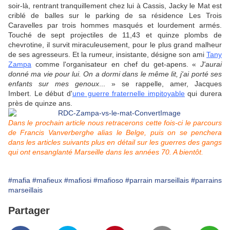
soir-là, rentrant tranquillement chez lui à Cassis, Jacky le Mat est
criblé de balles sur le parking de sa résidence Les Trois
Caravelles par trois hommes masqués et lourdement armés.
Touché de sept projectiles de 11,43 et quinze plombs de
chevrotine, il survit miraculeusement, pour le plus grand malheur
de ses agresseurs. Et la rumeur, insistante, désigne son ami
Tany
Zampa
comme l'organisateur en chef du get-apens.
«
J'aurai
donné ma vie pour lui. On a dormi dans le même lit, j'ai porté ses
enfants sur mes genoux
... » se rappelle, amer, Jacques
Imbert.
Le début d'
une guerre fraternelle impitoyable
qui durera
près de quinze ans.
Dans le prochain article nous retracerons cette fois-ci le parcours
de Francis Vanverberghe alias le Belge, puis on se penchera
dans les articles suivants plus en détail sur les guerres des gangs
qui ont ensanglanté Marseille dans les années 70. A bientôt.
#mafia
#mafieux
#mafiosi
#mafioso
#parrain marseillais
#parrains
marseillais
Partager