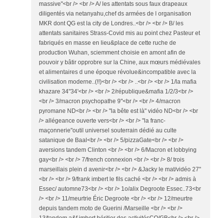
massive"<br /> <br /> A/ les attentats sous faux drapeaux
diligentés via netanyahu,chef ds armées de l organisation
MKR dont QG est la city de Londres..<br /> <br /> B/ les
attentats sanitaires Strass-Covid mis au point chez Pasteur et
fabriqués en masse en lieu&place de cette ruche de
production Wuhan, sciemment choisie en amont afin de
pouvoir y bâtir opprobre sur la Chine, aux mœurs médiévales
et alimentaires d une époque révolue&incompatible avec la
civilisation moderne..(!!)<br /> <br /> ..<br /> <br /> 1/la mafia
khazare 34"34'<br /> <br /> 2/république&mafia 1/2/3<br />
<br /> 3/macron psychopathe 9"<br /> <br /> 4/macron
pyromane ND<br /> <br /> "la bête est là" vidéo ND<br /> <br
/> allégeance ouverte vers<br /> <br /> "la franc-
maçonnerie"outil universel souterrain dédié au culte
satanique de Baal<br /> <br /> 5/pizzaGate<br /> <br />
aversions tandem Clinton <br /> <br /> 6/Macron et lobbying
gay<br /> <br /> 7/french connexion <br /> <br /> 8/ trois
marseillais plein d avenir<br /> <br /> &Jacky le mat/vidéo 27"
<br /> <br /> 9/frank imbert le fils caché <br /> <br /> admis à
Essec/ automne73<br /> <br /> 1o/alix Degroote Essec..73<br
/> <br /> 11/meurtrie Éric Degroote <br /> <br /> 12/meurtre
depuis tandem moto de Guerini /Marseille <br /> <br />