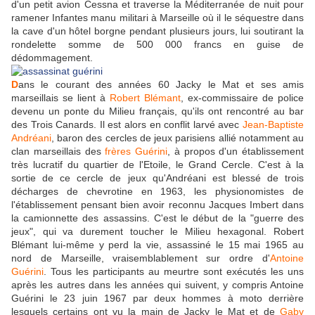
d'un petit avion Cessna et traverse la Méditerranée de nuit pour
ramener Infantes manu militari à Marseille où il le séquestre dans
la cave d'un hôtel borgne pendant plusieurs jours, lui soutirant la
rondelette somme de 500 000 francs en guise de
dédommagement.
D
ans le courant des années 60 Jacky le Mat et ses amis
marseillais se lient à
Robert Blémant
, ex-commissaire de police
devenu un ponte du Milieu français, qu'ils ont rencontré au bar
des Trois Canards. Il est alors en conflit larvé avec
Jean-Baptiste
Andréani
, baron des cercles de jeux parisiens allié notamment au
clan marseillais des
frères Guérini
, à propos d'un établissement
très lucratif du quartier de l'Etoile, le Grand Cercle. C'est à la
sortie de ce cercle de jeux qu'Andréani est blessé de trois
décharges de chevrotine en 1963, les physionomistes de
l'établissement pensant bien avoir reconnu Jacques Imbert dans
la camionnette des assassins. C'est le début de la "guerre des
jeux", qui va durement toucher le Milieu hexagonal. Robert
Blémant lui-même y perd la vie, assassiné le 15 mai 1965 au
nord de Marseille, vraisemblablement sur ordre d'
Antoine
Guérini
. Tous les participants au meurtre sont exécutés les uns
après les autres dans les années qui suivent, y compris Antoine
Guérini le 23 juin 1967 par deux hommes à moto derrière
lesquels certains ont vu la main de Jacky le Mat et de
Gaby