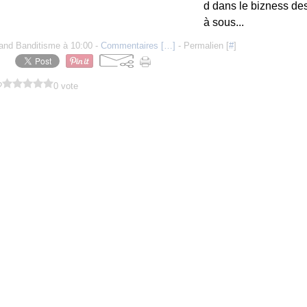
d dans le bizness d
à sous...
and Banditisme à 10:00 -
Commentaires [
…
]
- Permalien [
#
]
?
0 vote