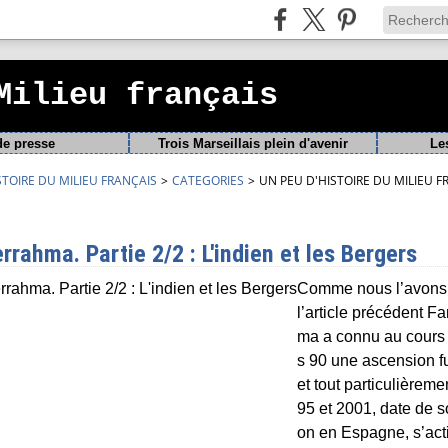
Milieu français
de presse
Trois Marseillais plein d'avenir
Le
STOIRE DU MILIEU FRANÇAIS
>
CATEGORIES
>
UN PEU D'HISTOIRE DU MILIEU F
rrahma. Partie 2/2 : L'indien et les Bergers
Comme nous l’avons
l’article précédent Fa
ma a connu au cours
s 90 une ascension f
et tout particulièreme
95 et 2001, date de s
on en Espagne, s’acti