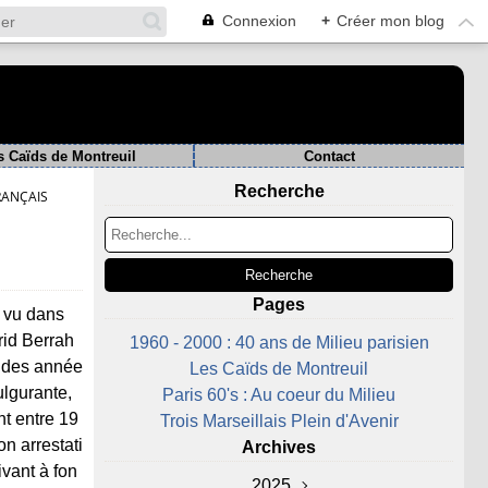
Connexion
+
Créer mon blog
s Caïds de Montreuil
Contact
Recherche
RANÇAIS
Pages
 vu dans
rid Berrah
1960 - 2000 : 40 ans de Milieu parisien
 des année
Les Caïds de Montreuil
ulgurante,
Paris 60's : Au coeur du Milieu
nt entre 19
Trois Marseillais Plein d'Avenir
on arrestati
Archives
vant à fon
2025