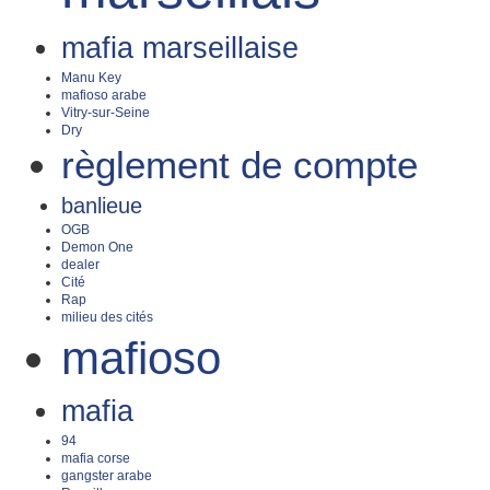
mafia marseillaise
Manu Key
mafioso arabe
Vitry-sur-Seine
Dry
règlement de compte
banlieue
OGB
Demon One
dealer
Cité
Rap
milieu des cités
mafioso
mafia
94
mafia corse
gangster arabe