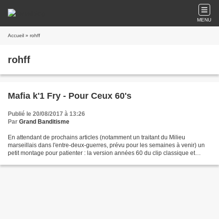
MENU
Accueil
» rohff
rohff
Mafia k'1 Fry - Pour Ceux 60's
Publié le 20/08/2017 à 13:26
Par
Grand Banditisme
En attendant de prochains articles (notamment un traitant du Milieu
marseillais dans l'entre-deux-guerres, prévu pour les semaines à venir) un
petit montage pour patienter : la version années 60 du clip classique et
polémique de la Mafia k'1 Fry " Pour...