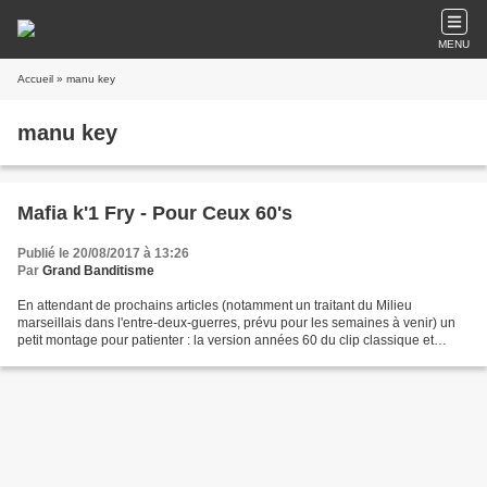
MENU
Accueil
» manu key
manu key
Mafia k'1 Fry - Pour Ceux 60's
Publié le 20/08/2017 à 13:26
Par
Grand Banditisme
En attendant de prochains articles (notamment un traitant du Milieu
marseillais dans l'entre-deux-guerres, prévu pour les semaines à venir) un
petit montage pour patienter : la version années 60 du clip classique et
polémique de la Mafia k'1 Fry " Pour...