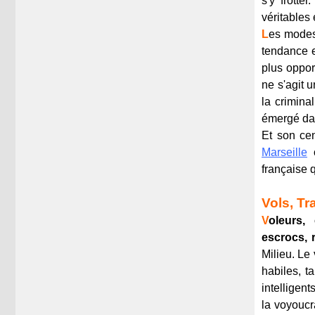
s'y frotte
véritables
L
es modes
tendance e
plus opport
ne s'agit 
la crimina
émergé dan
Et son cen
Marseille
o
française q
Vols, Tr
V
oleurs, 
escrocs, r
Milieu. Le 
habiles, t
intelligen
la voyoucr