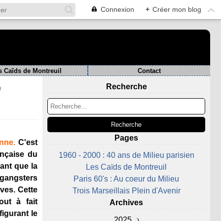
Connexion
+
Créer mon blog
s Caïds de Montreuil
Contact
Recherche
U
Pages
enne.
C'est
ançaise du
1960 - 2000 : 40 ans de Milieu parisien
vant que la
Les Caïds de Montreuil
 gangsters
Paris 60's : Au coeur du Milieu
ves. Cette
Trois Marseillais Plein d'Avenir
out à fait
Archives
figurant le
2025