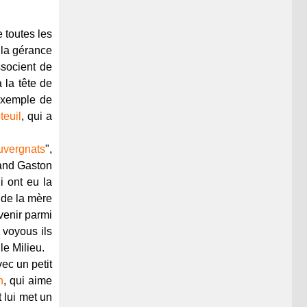
e toutes les
 la gérance
ssocient de
 la tête de
 exemple de
teuil
, qui a
uvergnats
",
rand Gaston
i ont eu la
 de la mère
evenir parmi
 voyous ils
le Milieu.
vec un petit
n
, qui aime
t lui met un