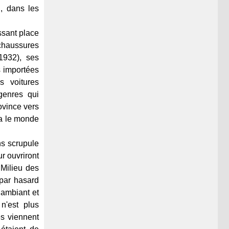
, dans les
ssant place
 chaussures
1932), ses
s importées
s voitures
genres qui
ovince vers
ra le monde
ns scrupule
r ouvriront
 Milieu des
 par hasard
 ambiant et
n'est plus
és viennent