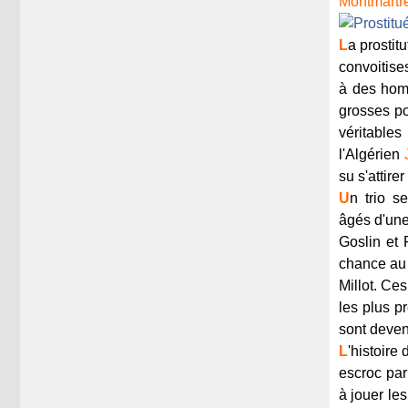
Montmartr
L
a prostit
convoitise
à des homm
grosses po
véritables
l'Algérien
su s'attire
U
n trio s
âgés d'une
Goslin et 
chance au 
Millot. Ces
les plus p
sont deven
L
'histoire
escroc par
à jouer les