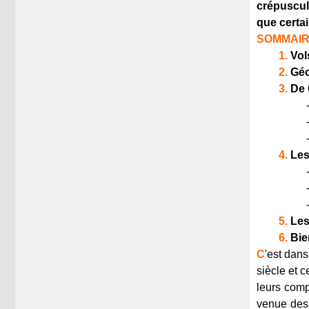
crépuscule
que certai
SOMMAI
1.
Vol
2.
Géo
3.
De
4.
Les
5.
Les
6.
Bie
C
'est dans
siècle et 
leurs comp
venue des "