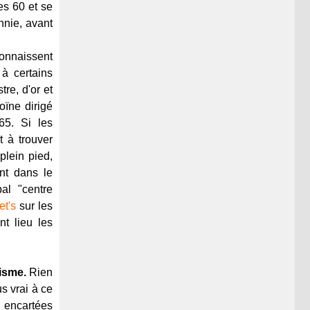
es 60 et se
nnie, avant
connaissent
à certains
tre, d'or et
oïne dirigé
65. Si les
t à trouver
plein pied,
nt dans le
al "centre
t's
sur les
nt lieu les
tisme.
Rien
s vrai à ce
s encartées