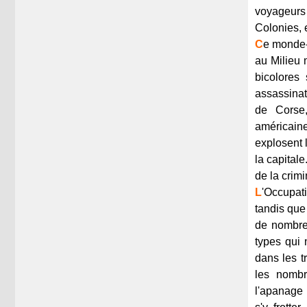
voyageurs
Colonies, 
C
e monde-l
au Milieu 
bicolores
assassinat
de Corse,
américain
explosent 
la capital
de la crimi
L
'Occupat
tandis que
de nombreu
types qui 
dans les t
les nombr
l'apanage 