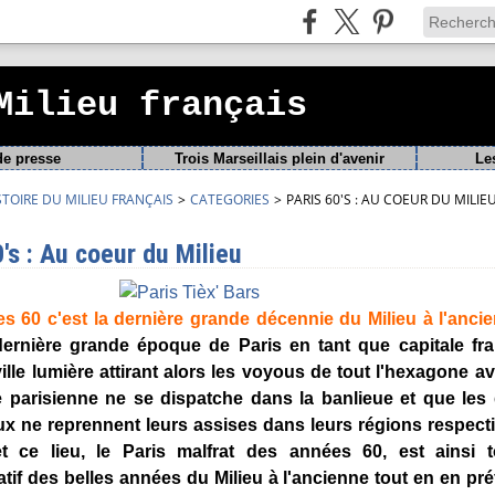
Milieu français
de presse
Trois Marseillais plein d'avenir
Le
STOIRE DU MILIEU FRANÇAIS
>
CATEGORIES
>
PARIS 60'S : AU COEUR DU MILIE
0's : Au coeur du Milieu
s 60 c'est la dernière grande décennie du Milieu à l'anci
dernière grande époque de Paris en tant que capitale fr
ville lumière attirant alors les voyous de tout l'hexagone a
e parisienne ne se dispatche dans la banlieue et que les
ux ne reprennent leurs assises dans leurs régions respecti
t ce lieu, le Paris malfrat des années 60, est ainsi t
tif des belles années du Milieu à l'ancienne tout en en pré