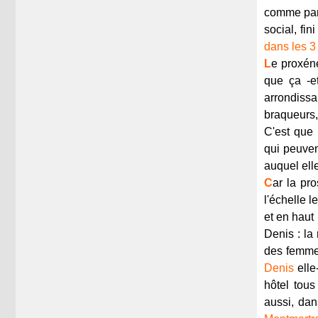
comme par l
social, fin
dans les 3
L
e proxéné
que ça -e
arrondissa
braqueurs,
C'est que 
qui peuven
auquel elle
C
ar la pr
l'échelle 
et en haut
Denis : la
des femmes
Denis
elle
hôtel tou
aussi, da