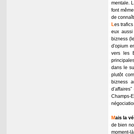
mentale. L
font même 
de connaît
L
es trafic
eux aussi
bizness (le
d'opium en
vers les 
principale
dans le su
plutôt co
bizness a
d'affaires"
Champs-El
négociation
M
ais la v
de bien no
moment-là 