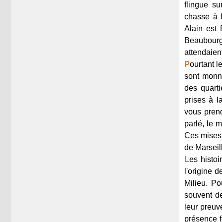
flingue su
chasse à l
Alain est 
Beaubourg
attendaient
P
ourtant l
sont monna
des quarti
prises à l
vous prend
parlé, le m
Ces mises 
de Marseil
L
es histo
l'origine 
Milieu. Po
souvent de
leur preuv
présence fo