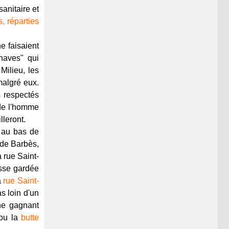
sanitaire et
, réparties
e faisaient
naves" qui
Milieu, les
malgré eux.
s respectés
 de l'homme
lleront.
: au bas de
 de
Barbès
,
 rue Saint-
asse gardée
a
rue Saint-
s loin d'un
ne gagnant
ou la
butte