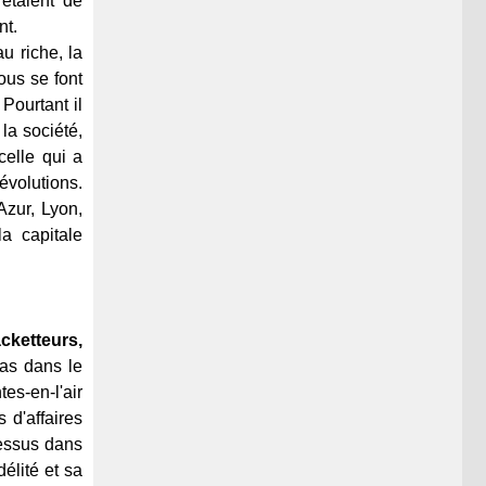
 étaient de
nt.
u riche, la
ous se font
 Pourtant il
la société,
celle qui a
évolutions.
Azur, Lyon,
a capitale
cketteurs,
as dans le
tes-en-l'air
 d'affaires
dessus dans
élité et sa