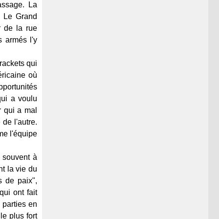
passage. La
e. Le Grand
r de la rue
 armés l'y
 rackets qui
éricaine où
pportunités
qui a voulu
r qui a mal
 de l'autre.
me l'équipe
n souvent à
t la vie du
s de paix",
ui ont fait
 parties en
le plus fort