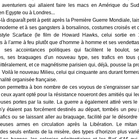
 aventuriers qui allaient faire les macs en Amérique du Sud
en Egypte ou à Londres...
à disparaît petit à petit après la Première Guerre Mondiale, lai
moderne et à ses gangsters à borsalinos, costumes croisés et
 style Scarface (le film de Howard Hawks, celui sortie en 
s à l'arme à feu plutôt que d'homme à homme et ses vendetta
 ses accointances politiques qui facilitent le boulot, se
es, ses braquages d'un nouveau type, ses trafics en tous 
littéralement, et ce magnétisme parisien qui, déjà, pousse la pr
e. Voilà le nouveau Milieu, celui qui cinquante ans durant forme
nalité organisée française.
ion permettra à bon nombre de ces voyous de s'engraisser sa
 ceux ayant opté pour la résistance noueront des amitiés qui leu
ses portes par la suite. La guerre a également attiré vers le
n'y étaient pas forcément destinés au départ, tombés un peu
rafics ou se laissant aller au braquage, facilité par le désordre
euses armes en circulation après la Libération. Le mitan 
des seuls enfants de la misère, des types d'horizon plus vari