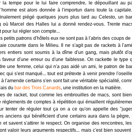
r la tempe pour le lui faire comprendre, le dépouillant au 
’homme est alors donnée à l'importun dans toute la capital
finalement piégé quelques jours plus tard au Celesto, un ba
 où Marcel des Halles lui a donné rendez-vous. Trente macs
 pour lui régler son compte...
es petits patrons d'hôtels eux ne sont pas à l'abris des coups de
ie courante dans le Milieu. Il ne s'agit pas de rackets à l'am
ers entiers sont soumis à la dîme d'un gang, mais plutôt d'o
a faveur d'une erreur ou d'une faiblesse. On rackette le type 
re une femme, celui qui n'a pas aidé un ami, le patron de ba
ec qui s'est manqué... tout est prétexte à venir prendre l'oseille
à l'amende certains s'en sont fait une véritable spécialité, com
lais du
bar des Trois Canards
, une institution en la matière.
ires de racket, tout comme les embrouilles de macs, sont bie
de règlements de comptes à répétition qui émaillent régulièremen
ur tenter de réguler tout ça on a ce qu'on appelle des "juge
s anciens qui bénéficient d'une certains aura dans la pègre, q
e et savent s'attirer le respect. On organise des rencontres, les
nt valoir leurs arguments respectifs... mais c'est bien souvent 