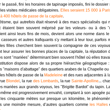
e passé, fini les horaires de tapinage imposés, fini le dossier 
i les visites médicales obligatoires.
Elles seraient 15 000 à Paris
 à 400 hôtels de passe de la capitale
.
tisme, qui autrefois était réservé à des macs spécialisés qui n
t étaient bien souvent méprisé par les voleurs- ou à des "
ient ainsi leurs fins de mois, devient alors une norme dans le 
 casseurs et autres trafiquants s'y mettant à leur tour, parfois 
les filles cherchent bien souvent la compagnie de ces voyou
t leur assurer les bonnes places de la capitale, la réputation
s sont "mariées" déterminant bien souvent l'hôtel où elles travai
ostitution dispose alors de sa propre hiérarchie géographique 
les "maisons d'abattage" des quartiers arabes de
la Chapelle
ou
 les hôtels de passe de
la
Madeleine
et des rues adjacentes à la
 rue
Blondel
, la rue
des Lombards
, la rue
Sainte-Apolline
... ch
 mariées aux grands voyous, les "Brigitte Bardot" du tapin. L
-même est progressivement envahit, comptant à son apogée pa
s les cinquante mètres sur presque un kilomètre, le phénomè
ns une moindre mesure, d’autres quartiers comme
les Halles