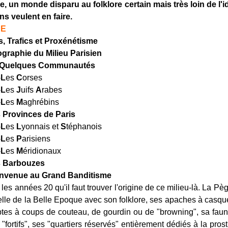
, un monde disparu au folklore certain mais très loin de l'i
ns veulent en faire.
RE
s, Trafics et Proxénétisme
graphie du Milieu Parisien
 Quelques Communautés
-
L
es
C
orses
-
L
es
J
uifs
A
rabes
-
L
es
M
aghrébins
 Provinces de Paris
-
L
es
L
yonnais et
S
téphanois
-
L
es
P
arisiens
-
L
es
M
éridionaux
 Barbouzes
nvenue au Grand Banditisme
 les années 20 qu'il faut trouver l'origine de ce milieu-là. La P
celle de la Belle Epoque avec son folklore, ses apaches à casque
tes à coups de couteau, de gourdin ou de "browning", sa faun
fortifs", ses "quartiers réservés" entièrement dédiés à la prost