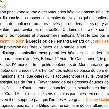
e
.
ution parisienne tourne alors autour des hôtels de passe, objet d
s. Ils sont le plus souvent aux mains des voyous qui en confient
es de confiance, ou alors drivés par des tenanciers qui y a
intures pour éviter les embrouilles. Certains d'entre eux sont à
 empires hôteliers et brassent des millions. C'est le cas par
Jimmy Mignon
à Barbès ou de Fernand Bernard dit
Louis d'Au
r la protection des "beaux mecs" de la banlieue sud.
e distingue particulièrement parmi les hôteliers, celui des "
A
 quarantaine d'années, Edouard Ternier "le Camionneur", le g
Patrick l'Arménien, trois petits souteneurs de Montparnasse qu
début des années 60 "d'hériter" des hôtels de passe du père et
 maisons, ainsi que celles qu'ils acquerront par la suite, vont d
restigieuses de Paris. Frayant avec de très grosses équipes de
us, à l'instar d'autres grands tenanciers, des intouchables dans 
 du "Grand Alain" est en ce sens des plus parlantes : en conflit a
isien il ne supporte pas que l'un des Auvergnats,
Gaston Gosli
 juges de paix dans le Milieu, vienne se mêler de ses affaires e