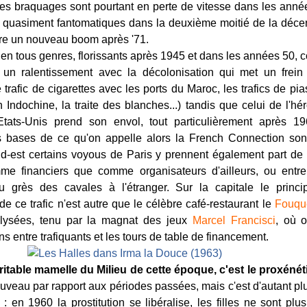
es braquages sont pourtant en perte de vitesse dans les anné
quasiment fantomatiques dans la deuxième moitié de la déce
re un nouveau boom après '71.
s en tous genres, florissants après 1945 et dans les années 50, 
 un ralentissement avec la décolonisation qui met un frein 
 trafic de cigarettes avec les ports du Maroc, les trafics de pias
 Indochine, la traite des blanches...) tandis que celui de l'hér
Etats-Unis prend son envol, tout particulièrement après 19
s bases de ce qu'on appelle alors la French Connection son
d-est certains voyous de Paris y prennent également part de 
mme financiers que comme organisateurs d'ailleurs, ou entre
u grès des cavales à l'étranger. Sur la capitale le princip
 de ce trafic n'est autre que le célèbre café-restaurant le
Fouque
ysées, tenu par la magnat des jeux
Marcel Francisci
, où o
s entre trafiquants et les tours de table de financement.
éritable mamelle du Milieu de cette époque, c'est le proxéné
uveau par rapport aux périodes passées, mais c'est d'autant plu
: en 1960 la prostitution se libéralise, les filles ne sont plu