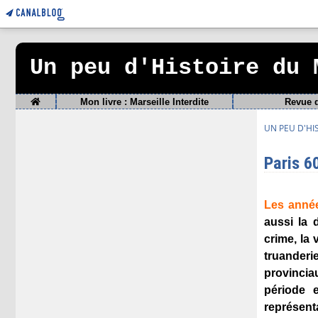
Un peu d'Histoire du 
Home
Mon livre : Marseille Interdite
Revue 
UN PEU D'HI
Paris 6
Les année
aussi la 
crime, la 
truanderi
provincia
période e
représenta