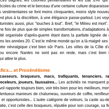
r. Les bagnes, les colonies pénitentiaires et les Bat' d'Af' qui
 écoles du crime et le berceau d'une certaine culture disparaisse
 vestimentaires se font moins clinquantes, moins style nouvea
st plus à la discrétion, à une élégance passe-partout. Les voy
unistes aussi, plus "touches à tout". Bref, "le Milieu est mort".
une fois de plus que de simples transformations, d'adaptations à 
lité organisée d'après-guerre étant dans la parfaite lignée de 
s les années 20. C'est le même monde qu'on a là malgré ses 
tre névralgique c'est bien sûr Paris. Les villes de la Côte d'
u encore Nantes ne sont pas en reste, mais c'est bien l
ui attire le plus.
afics... et Proxénétisme
casseurs, braqueurs, macs, trafiquants, tenanciers, ra
eceleurs, joueurs, faussaires...
Les activités ne manquent p
vol rapporte toujours bien, voir très bien pour les meilleurs, mon
alentueux manieurs de chalumeau, ouvreurs de coffre, renifleurs
ts et opportunistes... L'autre catégorie de voleurs, la caste au-
atie, c'est celle des braqueurs, réputée pour son courage, sa fid