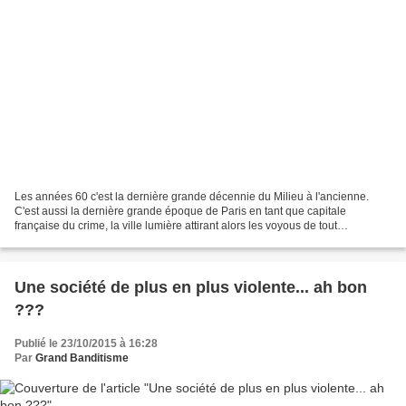
Les années 60 c'est la dernière grande décennie du Milieu à l'ancienne.
C'est aussi la dernière grande époque de Paris en tant que capitale
française du crime, la ville lumière attirant alors les voyous de tout
l'hexagone, avant que la truanderie parisienne...
Une société de plus en plus violente... ah bon
???
Publié le 23/10/2015 à 16:28
Par
Grand Banditisme