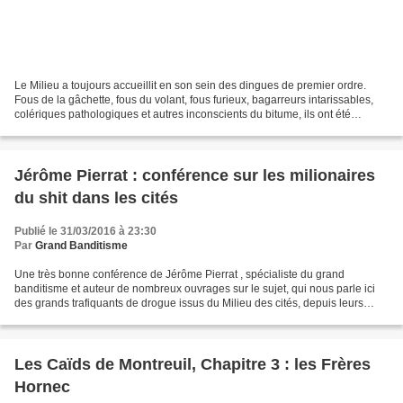
Le Milieu a toujours accueillit en son sein des dingues de premier ordre.
Fous de la gâchette, fous du volant, fous furieux, bagarreurs intarissables,
colériques pathologiques et autres inconscients du bitume, ils ont été
nombreux à entrer dans cette...
Jérôme Pierrat : conférence sur les milionaires
du shit dans les cités
Publié le 31/03/2016 à 23:30
Par
Grand Banditisme
Une très bonne conférence de Jérôme Pierrat , spécialiste du grand
banditisme et auteur de nombreux ouvrages sur le sujet, qui nous parle ici
des grands trafiquants de drogue issus du Milieu des cités, depuis leurs
débuts dans les années 80 jusqu'à leur...
Les Caïds de Montreuil, Chapitre 3 : les Frères
Hornec