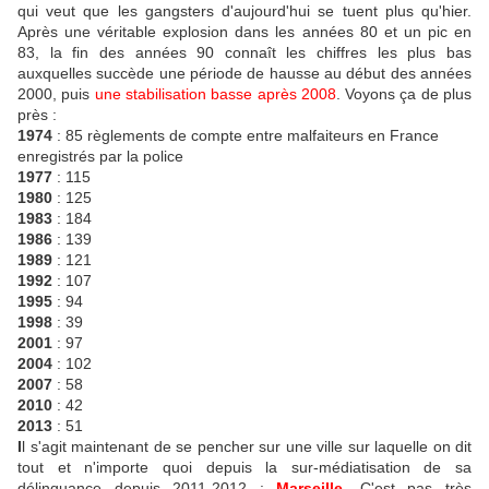
qui veut que les gangsters d'aujourd'hui se tuent plus qu'hier.
Après une véritable explosion dans les années 80 et un pic en
83, la fin des années 90 connaît les chiffres les plus bas
auxquelles succède une période de hausse au début des années
2000, puis
une stabilisation basse après 2008
. Voyons ça de plus
près :
1974
: 85 règlements de compte entre malfaiteurs en France
enregistrés par la police
1977
: 115
1980
: 125
1983
: 184
1986
: 139
1989
: 121
1992
: 107
1995
: 94
1998
: 39
2001
: 97
2004
: 102
2007
: 58
2010
: 42
2013
: 51
I
l s'agit maintenant de se pencher sur une ville sur laquelle on dit
tout et n'importe quoi depuis la sur-médiatisation de sa
délinquance depuis 2011-2012 :
Marseille
. C'est pas très