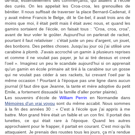
de-Mai, essentiellement des commerçants, qui allaient à l'école
des curés. On les appelait les Croa-croa, les grenouilles de
bénitier. Il nous suffisait de traverser la place Bernard-Cadenat, il
y avait même Francis le Belge, dit le Ge-bel, il avait trois ans de
moins que moi, il était petit mais il était avec nous, et quand les
gamins sortaient de l'école, on faisait tous : "Croa, croa, croa",
avant de leur voler le goûter. Aujourd'hui on parlerait de racket,
pourtant il faut relativiser : c'était juste un peu d'argent, un jouet,
des bonbons. Des petites choses. Jusqu'au jour où j'ai utilisé une
carabine à plomb. J'avais accroché un gamin à plusieurs reprises
et comme il ne voulait pas payer, je lui ai tiré dessus et crevé
l'oeil
». Imaginez un peu le scandale aujourd'hui si on apprenait
qu'un gamin en école primaire ait tiré à la carabine sur un gosse
qui ne voulait pas céder à ses rackets, lui crevant l'oeil par la
même occasion ! Pourtant à l'époque pas une ligne dans aucun
journal (il faut dire que Jeanne, la tante et mère adoptive du petit
Emile, a fortement dissuadé la famille d'aller porter plainte).
L
es souvenirs d'école de
William Perrin
en Normandie dans
Mémoires d'un vrai voyou
sont du même accabit. Nous sommes
à la fin des années 30 :
« C'est à l'école que j'ai appris à me
battre. Mon grand frère était un faible et un con fini. Il portait des
lunettes, ce qui était rare à l'époque. Quand les autres
approchaient pour le frapper, il partait en courant. C'est moi qu'ils
attaquaient. Je prenais des roustes tous les jours, ça m'a rendue