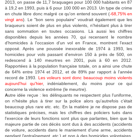
2013, on passe de 11,7 braquages pour 100 000 habitants en 87
à 19,2 en 1993, puis à 6 pour 100 000 en 2013. Un type de crime
en chute libre donc malgré ce qu'on entend souvent (
-68,75% en
vingt ans
). Le "bon sens populaire" voudrait également que les
braqueurs soient de plus en plus violents, n'hésitant plus à tirer
sans sommation en toutes occasions. Là aussi les chiffres
disponibles depuis les années 70, qui recensent le nombre
d'homicides à l'occasion d'un vol en France, montrent l'exact
opposé. Après une poussée inexorable de 1974 à 1993, les
homicides pour vols passant d'environ 150 à près de 500, on
redescend à 140 meurtres en 2001, puis à 60 en 2012.
Rapportées à la population française totale, on a ainsi une chute
de 64% entre 1974 et 2012, et de 89% par rapport à l'année
record de 1993.
Les voleurs sont donc beaucoup moins violents
aujourd'hui qu'hier
, indéniablement, du moins pour ce qui
concerne la violence extrême (le meurtre).
A
utre idée reçue : les délinquants ne respectent plus l'uniforme,
on n'hésite plus à tirer sur la police alors qu'autrefois c'était
beaucoup plus rare etc. etc. En la matière je ne dispose pas de
statistiques précises, mais les chiffres des policiers tués dans
l'exercice de leurs fonctions sont plus que parlantes, bien que la
majeure partie de ces décès sont dus à des accidents (accidents
de voiture, accidents dans le maniement d'une arme, accidents
pendant l'entraînement, etc.) et non à des homicides volontaires,