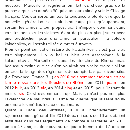
nouveau, Marseille a régulièrement fait les choux gras de la
presse depuis les années 30 qui a toujours aimé y voir le Chicago
français. Ces dernières années la tendance a été de dire que la
nouvelle génération se tuait beaucoup plus qu'auparavant,
sortant les armes à tout propos, tirant n'importe comment dans
tous les sens, et les victimes étant de plus en plus jeunes avec
une prédilection pour une arme en particulier : la célèbre
kalachnikov, qui serait utilisée à tort et à travers.
P
remier point sur cette histoire de kalachnikov : c'est pas vrai,
tout simplement. Il y a bel et bien des assassinats à la
kalachnikov à Marseille et dans les Bouches-du-Rhône, mais
beaucoup moins que ce qu'on voudrait nous faire croire : si l'on
en croit le listage des règlements de compte fais par divers sites
(La Provence, France 3...)
en 2010 trois hommes étaient tués par
l'arme russe dans les Bouches-du-Rhône
, en 2011
quatre
, en
2012
huit
, en 2013
six
, en 2014
cinq
et en 2015, pour l'instant du
moins,
six
. C'est évidemment trop. Mais ça n'est pas non plus
l'avalanche de meurtres à l'arme de guerre que laissent sous-
entendre les médias locaux et nationaux.
Q
uant à l'âge des victimes, il y a indéniablement un
rajeunissement général. En 2010 deux mineurs de 16 ans étaient
ainsi tués dans des règlements de compte à Marseille, en 2011
un de 17 ans, et de nouveau un jeune homme de 17 ans en