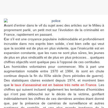
A
vant d'entrer dans le vif du sujet avec des articles sur le Milieu à
proprement parlé, un petit mot sur l'évolution de la criminalité en
France, rapidement en passant.
C
ar s'il est une croyance populaire indémodable et profondément
incrustée dans nos esprits bien solide, c'est bien celle qui veut
que la société est de plus en plus violente, que l'insécurité est en
expansion constante, que les rues ne sont plus sûres, les jeunes
de plus en plus vindicatifs et de plus en plus précoces... quelques
chiffres objectifs vont quelque peu à l'opposé de ces certitudes.
L
es homicides volontaires pour commencer. Mis à part une
augmentation notable entre 1970 et 1984, ils sont en chute
continue depuis la fin du XIXe siècle (hors périodes de guerre).
Des statistiques claires existent depuis 1974, et montrent bien
que
le taux d'assassinat est en baisse très nette en France
. Les
chiffres qui suivent incluent également les tentatives d'homicides
qui n'ont pas débouché sur le décès de la victime, gonflant
indéniablement les chiffres de ces dernières années étant donné
que, par la présence de caméras de surveillance et autres
systèmes de contrôle, et une plus grande tendance de la