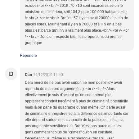
écroués<br /> <br /> 2018 :70 710 sont incarcérés selon le
ministère de l’intérieur, soit 104,3 pour 100 000 habitants.<br
/> <br /> <br /> <br /> Bref en 57 il y en avait 20000 et plein de
places libres, Maintenant il y en a 70000 et si il y en a pas
plus c'est parce qu'il n'y a vraiment plus place.<br /> <br /> <br
/> <br /> Donc on respecte bien les proportions du premier
graphique
Répondre
D
Dan
14/12/2019 14:40
Déjà merci de ne pas avoir supprimé mon post et d'y avoir
répondu de manière argumentée :). <br /> <br /> Alors
effectivement je suis d'accord qu'un code pénal plus
oppressant conduit forcément à plus de criminalité potentielle
mais là on parle du quadruple quand même. On parle aussi
de criminalité enregistrée et là là différence est importante car
elle dépend surtout de la capacité de la police qui, elle, n'a
pas augmenté sensiblement. Bref c'est pas parce que les
gens commettent plus de "crimes" qu'on en constate
forcement plus, même si la technologie (radars,..) est