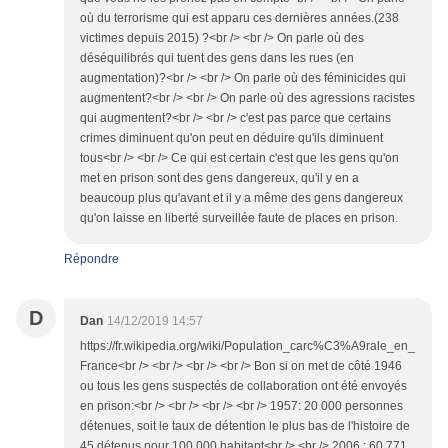
où du terrorisme qui est apparu ces dernières années.(238
victimes depuis 2015) ?<br /> <br /> On parle où des
déséquilibrés qui tuent des gens dans les rues (en
augmentation)?<br /> <br /> On parle où des féminicides qui
augmentent?<br /> <br /> On parle où des agressions racistes
qui augmentent?<br /> <br /> c'est pas parce que certains
crimes diminuent qu'on peut en déduire qu'ils diminuent
tous<br /> <br /> Ce qui est certain c'est que les gens qu'on
met en prison sont des gens dangereux, qu'il y en a
beaucoup plus qu'avant et il y a même des gens dangereux
qu'on laisse en liberté surveillée faute de places en prison.
Répondre
D
Dan
14/12/2019 14:57
https://fr.wikipedia.org/wiki/Population_carc%C3%A9rale_en_
France<br /> <br /> <br /> <br /> Bon si on met de côté 1946
ou tous les gens suspectés de collaboration ont été envoyés
en prison:<br /> <br /> <br /> <br /> 1957: 20 000 personnes
détenues, soit le taux de détention le plus bas de l'histoire de
45 détenus pour 100 000 habitant<br /> <br /> 2006 : 60 771