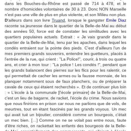
dans les Bouches-du-Rhône est passé de 714 à 478, et le
nombre d'homicides volontaires de 30 à 23. Donc NON Marseille
n'est pas une ville de plus en plus violente, et son Milieu non plus.
D
'ailleurs dans son livre
Truand
, lorsque le gangster
Emile Diaz
raconte sa jeunesse dans le quartier de la Belle-de-Mai au début
des années 50, force est de constater les similitudes avec les
quartiers populaires actuels. Extrait :
« Je vais grandir dans le
quartier de la Belle-de-Mai, tenu par les apaches, dans lequel les
condés entraient sur la pointe des pieds. C'est d'ailleurs l'un de
mes premiers grands souvenirs, entendre les guetteurs, placés à
l'entrée de la rue, qui crient : "La Police!", courir, à trois ou quatre
ans, et crier à mon tour : "La police ! Les condés !", pendant que
les grands balancent des pierres sur les flics pour les ralentir, ce
qui permettait de cacher les armes ou la fausse monnaie, de les
planquer notamment sous de faux planchers, ou de préparer la
cavale de ceux qui étaient recherchés ». Et de continuer plus loin
:
« L'école à la communale
[l'école primaire]
de la Belle-de-Mai,
c'est un lieu de bagarre, de racket, l'école du crime. Nous savions
que nous finirions en prison car nous ne parlions que de vols, de
meurtres, tout en étant fascinés par les grands voyous. Un mec
qui avait tué un bijoutier, considéré comme un bourgeois, c'était
un mec bien.
[…] Comme on ne se volait pas entre nous, faute
d'être riches, on rackettait les enfants des bourgeois de la Belle-