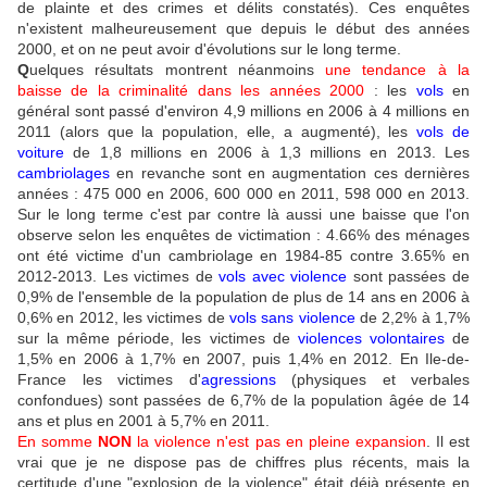
de plainte et des crimes et délits constatés). Ces enquêtes
n'existent malheureusement que depuis le début des années
2000, et on ne peut avoir d'évolutions sur le long terme.
Q
uelques résultats montrent néanmoins
une tendance à la
baisse de la criminalité dans les années 2000
: les
vols
en
général sont passé d'environ 4,9 millions en 2006 à 4 millions en
2011 (alors que la population, elle, a augmenté), les
vols de
voiture
de 1,8 millions en 2006 à 1,3 millions en 2013. Les
cambriolages
en revanche sont en augmentation ces dernières
années : 475 000 en 2006, 600 000 en 2011, 598 000 en 2013.
Sur le long terme c'est par contre là aussi une baisse que l'on
observe selon les enquêtes de victimation : 4.66% des ménages
ont été victime d'un cambriolage en 1984-85 contre 3.65% en
2012-2013. Les victimes de
vols avec violence
sont passées de
0,9% de l'ensemble de la population de plus de 14 ans en 2006 à
0,6% en 2012, les victimes de
vols sans violence
de 2,2% à 1,7%
sur la même période, les victimes de
violences volontaires
de
1,5% en 2006 à 1,7% en 2007, puis 1,4% en 2012. En Ile-de-
France les victimes d'
agressions
(physiques et verbales
confondues) sont passées de 6,7% de la population âgée de 14
ans et plus en 2001 à 5,7% en 2011.
En somme
NON
la violence n'est pas en pleine expansion
. Il est
vrai que je ne dispose pas de chiffres plus récents, mais la
certitude d'une "explosion de la violence" était déjà présente en