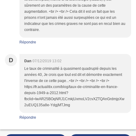
sûrement un des paramètres de la cause de cette
augmentation. <br /> <br /> Cela dit il est un fait que les
prisons n'ont jamais été aussi surpeuplées ce qui est un
indicateur que les crimes graves ne sont pas en recul bien au
contraire.
Répondre
D
Dan
07/12/2019 13:02
Le taux de criminalité à quasiment quadruplé depuis les
années 40, Je crois que tout est dit et démontre exactement
l'inverse de ce cette page...<br /> <br /> <br /> <br />
https://fr.actualitix.com/blog/taux-de-criminalite-en-france-
depuis-1949-a-2012.html?
fbclid=IwAR25BOqNRJ1CmkjUxmoLV2cvXZTQAnGrdmjpXw
2uEUQ135a8e-YdgjMTJmg
Répondre