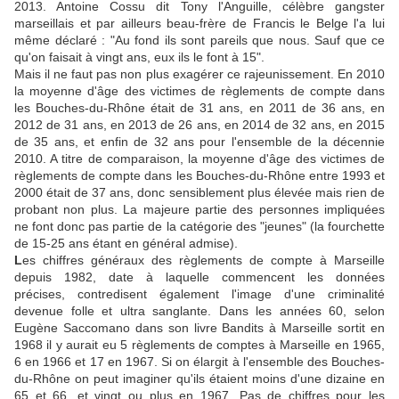
2013. Antoine Cossu dit Tony l'Anguille, célèbre gangster
marseillais et par ailleurs beau-frère de Francis le Belge l'a lui
même déclaré : "Au fond ils sont pareils que nous. Sauf que ce
qu'on faisait à vingt ans, eux ils le font à 15".
Mais il ne faut pas non plus exagérer ce rajeunissement. En 2010
la moyenne d'âge des victimes de règlements de compte dans
les Bouches-du-Rhône était de 31 ans, en 2011 de 36 ans, en
2012 de 31 ans, en 2013 de 26 ans, en 2014 de 32 ans, en 2015
de 35 ans, et enfin de 32 ans pour l'ensemble de la décennie
2010. A titre de comparaison, la moyenne d'âge des victimes de
règlements de compte dans les Bouches-du-Rhône entre 1993 et
2000 était de 37 ans, donc sensiblement plus élevée mais rien de
probant non plus. La majeure partie des personnes impliquées
ne font donc pas partie de la catégorie des "jeunes" (la fourchette
de 15-25 ans étant en général admise).
L
es chiffres généraux des règlements de compte à Marseille
depuis 1982,
date à laquelle commencent les données
précises,
contredisent également l'image d'une criminalité
devenue folle et ultra sanglante. Dans les années 60, selon
Eugène Saccomano dans son livre Bandits à Marseille sortit en
1968 il y aurait eu 5 règlements de comptes à Marseille en 1965,
6 en 1966 et 17 en 1967. Si on élargit à l'ensemble des Bouches-
du-Rhône on peut imaginer qu'ils étaient moins d'une dizaine en
65 et 66, et vingt ou plus en 1967. Pas de chiffres pour les