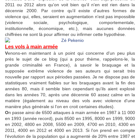
2011 ou 2012 alors qu'on voit bien qu'il n'en est rien dans la
décennie 2000. Par contre qu'il existe d'autres formes de
violence qui, elles, seraient en augmentation n'est pas impossible
(violence sociale, psychologique, comportementale,
institutionnelle, économique, etc.), mais aucunes données
chiffrées ne sont là pour affirmer ou infirmer cette hypothèse.
Les vols à main armée
V
enons-en maintenant à un point qui concerne d'un peu plus
près le sujet de ce blog (qui a pour thème, rappelons-le, la
grande criminalité en France), à savoir le braquage et la
supposée extrême violence de ses auteurs qui serait très
nouvelle par rapport aux périodes passées. Je ne dispose pas de
statistiques vraiment fiables sur les braquages avant la fin des
années 80, mais il semble bien cependant qu'ils aient explosé
dans les années 70, après une décennie 60 assez calme en la
matière (également au niveau des vols avec violence d'une
manière plus générale si l'on en croit certaines études).
O
n passe ainsi de 6500 attaques à main armée en 1987 à 11 000
en 1993 (année record), puis 8500 en 1995, 8000 en 1999, 9000
en 2002, 4800 en 2008, 5500 en 2009, 4700 en 2010, 4300 en
2011, 4000 en 2012 et 4000 en 2013. Si l'on prend en compte
l'évolution de la population qui a augmenté de 20% entre 1987 et