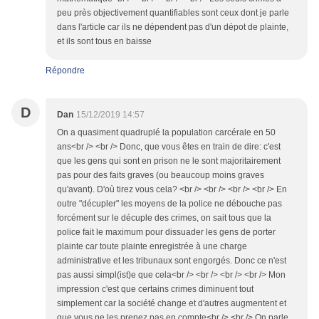
peu près objectivement quantifiables sont ceux dont je parle
dans l'article car ils ne dépendent pas d'un dépot de plainte,
et ils sont tous en baisse
Répondre
D
Dan
15/12/2019 14:57
On a quasiment quadruplé la population carcérale en 50
ans<br /> <br /> Donc, que vous êtes en train de dire: c'est
que les gens qui sont en prison ne le sont majoritairement
pas pour des faits graves (ou beaucoup moins graves
qu'avant). D'où tirez vous cela? <br /> <br /> <br /> <br /> En
outre "décupler" les moyens de la police ne débouche pas
forcément sur le décuple des crimes, on sait tous que la
police fait le maximum pour dissuader les gens de porter
plainte car toute plainte enregistrée à une charge
administrative et les tribunaux sont engorgés. Donc ce n'est
pas aussi simpl(ist)e que cela<br /> <br /> <br /> <br /> Mon
impression c'est que certains crimes diminuent tout
simplement car la société change et d'autres augmentent et
que vous ne les prenez pas en compte<br /> <br /> On parle