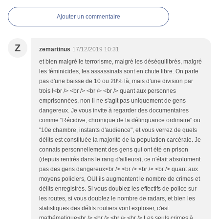
Ajouter un commentaire
Z
zemartinus
17/12/2019 10:31
et bien malgré le terrorisme, malgré les déséquilibrés, malgré
les féminicides, les assassinats sont en chute libre. On parle
pas d'une baisse de 10 ou 20% là, mais d'une division par
trois !<br /> <br /> <br /> <br /> quant aux personnes
emprisonnées, non il ne s'agit pas uniquement de gens
dangereux. Je vous invite à regarder des documentaires
comme "Récidive, chronique de la délinquance ordinaire" ou
"10e chambre, instants d'audience", et vous verrez de quels
délits est constituée la majorité de la population carcérale. Je
connais personnellement des gens qui ont été en prison
(depuis rentrés dans le rang d'ailleurs), ce n'était absolument
pas des gens dangereux<br /> <br /> <br /> <br /> quant aux
moyens policiers, OUI ils augmentent le nombre de crimes et
délits enregistrés. Si vous doublez les effectifs de police sur
les routes, si vous doublez le nombre de radars, et bien les
statistiques des délits routiers vont exploser, c'est
mathématique<br /> <br /> <br /> <br /> Les seuls crimes à