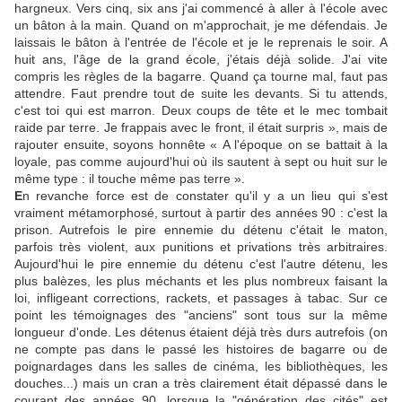
hargneux. Vers cinq, six ans j'ai commencé à aller à l'école avec
un bâton à la main. Quand on m'approchait, je me défendais. Je
laissais le bâton à l'entrée de l'école et je le reprenais le soir. A
huit ans, l'âge de la grand école, j'étais déjà solide. J'ai vite
compris les règles de la bagarre. Quand ça tourne mal, faut pas
attendre. Faut prendre tout de suite les devants. Si tu attends,
c'est toi qui est marron. Deux coups de tête et le mec tombait
raide par terre. Je frappais avec le front, il était surpris
», mais de
rajouter ensuite, soyons honnête
«
A l'époque on se battait à la
loyale, pas comme aujourd'hui où ils sautent à sept ou huit sur le
même type : il touche même pas terre
».
E
n revanche force est de constater qu'il y a un lieu qui s'est
vraiment métamorphosé, surtout à partir des années 90 : c'est la
prison. Autrefois le pire ennemie du détenu c'était le maton,
parfois très violent, aux punitions et privations très arbitraires.
Aujourd'hui le pire ennemie du détenu c'est l'autre détenu, les
plus balèzes, les plus méchants et les plus nombreux faisant la
loi, infligeant corrections, rackets, et passages à tabac. Sur ce
point les témoignages des "anciens" sont tous sur la même
longueur d'onde. Les détenus étaient déjà très durs autrefois (on
ne compte pas dans le passé les histoires de bagarre ou de
poignardages dans les salles de cinéma, les bibliothèques, les
douches...) mais un cran a très clairement était dépassé dans le
courant des années 90, lorsque la "génération des cités" est