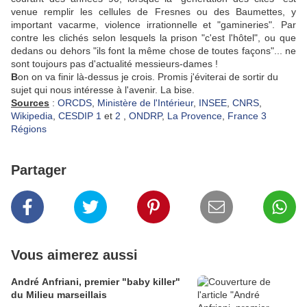
venue remplir les cellules de Fresnes ou des Baumettes, y
important vacarme, violence irrationnelle et "gamineries". Par
contre les clichés selon lesquels la prison "c'est l'hôtel", ou que
dedans ou dehors "ils font la même chose de toutes façons"... ne
sont toujours pas d'actualité messieurs-dames !
B
on on va finir là-dessus je crois. Promis j'éviterai de sortir du
sujet qui nous intéresse à l'avenir. La bise.
Sources
:
ORCDS
,
Ministère de l'Intérieur
,
INSEE
,
CNRS
,
Wikipedia
,
CESDIP 1
et
2
,
ONDRP
,
La Provence
,
France 3
Régions
Partager
Vous aimerez aussi
André Anfriani, premier "baby killer"
du Milieu marseillais