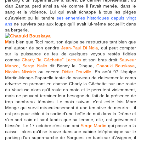
parking d'un supermarché à Istres. Le dernier représentant du
clan Zampa perd ainsi sa vie comme il l'avait menée, dans le
sang et la violence. Lui qui avait échappé à tous les pièges
qu'avaient pu lui tendre
ses ennemies historiques depuis ving
t
ans
ne survivra pas aux loups qu'il avait lui-même accueillit dans
sa bergerie.
M
ais bien que Toci mort, son équipe se restructure tant bien que
mal autour de son gendre
Jean-Paul Di Noia
, qui peut compter
sur la puissance de feu de quelques voyous restés fidèles
comme
Charly
"la Gâchette" Lecouls
et son bras droit
Sauveur
Manzo
,
Serge Nalin
dit Benny le Dingue,
Chaouki Bouskaya
,
Nicolas Nissirio
ou encore
Didier Douville
. En août 97 l'équipe
Martin-Monge-Paparella tente de nouveau de clairsemer le camp
adverse en prenant en chasse Charly la Gâchette sur une route
du Vaucluse alors qu'il roule en moto et le percutent violemment,
mais ne peuvent terminer leur besogne du fait de la présence de
trop nombreux témoins. Le mois suivant c'est cette fois Marc
Monge qui survit miraculeusement à une tentative de meurtre : il
est pris pour cible à la sortie d'une boîte de nuit dans la Drôme et
s'en sort sain et sauf tandis que sa femme, elle, est grièvement
blessée. Le 17 octobre c'est son ami
Serge Martin
qui passe à la
caisse : alors qu'il se trouve dans une cabine téléphonique sur le
parking d'un supermarché de Sorgues, en banlieue d'Avignon, il