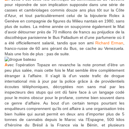
pour répondre de son implication supposée dans une série de
casses et cambriolages commis douze ans plus tôt sur la Côte
d'Azur, et tout particulièrement celui de la bijouterie Rolex à
Genève en compagnie de figures du Milieu nantais en 1980, sans
plus de suites. La même année on soupçonne également le Mat
d'avoir détourner près de 70 millions de francs au préjudice de la
discothèque parisienne le Bus Palladium et d'une parfumerie où il
a été officiellement salarié, tandis que son ami
Richard Erman
,
franco-russe de 60 ans gérant du Bus, se cache au Venezuela.
Mais une fois de plus : pas de suite.
A
vec l'opération Topaze en revanche la note promet d'être un
peu plus salée, mais cette fois le Mat semble être complètement
étranger à l'affaire. Il s'agit là d'un vaste trafic de drogue
international mis à jour par la police grâce à de providentiels
écoutes téléphoniques, décryptées non sans mal par les
inspecteurs des stups qui ont dû faire face à un langage codé
pour le moins obscur pour le profane, comme bien souvent dans
ce genre d'affaire. Au bout d'un certain temps pourtant les
enquêteurs comprennent qu'ils ont affaire à une organisation très
bien huilée qui aurait permit en deux ans d'importer plus de 5
tonnes de cannabis depuis le Maroc via l'Espagne, 500 kilos
d'héroïne du Brésil à la France via le Bénin, et plusieurs