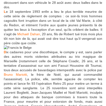
découvert dans son véhicule le 28 août avec deux balles dans le
dos.
L
e 18 septembre 1993 enfin a lieu le plus terrible meurtre de
cette série de règlement de comptes : ce soir-là trois hommes
cagoulés font irruption dans un local de la cité Val Marie, à côté
du Redon, et intiment l'ordre aux quatre jeunes présents là de
quitter les lieux à l'exception d'un seul, qu'ils criblent de balles. Il
s'agit de
Michaël Dahan
, 20 ans, fils de Robert tué trois mois plus
tôt non loin de là, qui avait osé dire tout haut qu'il vengerait son
père coûte que coûte.
D
ix cadavres pour une discothèque, le compte y est, sans parler
des autres morts violentes attribuées au trio magique de
Marseille (notamment celle de Stéphane Coadic, 26 ans, et la
tentative d'assassinat sur son ami Faouzi Houssine dit Toumai,
tous deux accusés de bavardages intempestifs avec la police par
Bruno Mariotti
, le frère de Noël, qui aurait commandité
l'assassinat). La police, elle, semble agacée de compter les
points et lance fin 93 l'opération Retro 25 pour mettre un terme à
cette série sanglante. Le 25 novembre sont ainsi interpellés
Laurent Boglietti, Jean-Jacques Maillet et Noël Mariotti, inculpés
pour des attaques de banque commises à travers toute la
France, pour meurtre et pour extorsion de fonds, mais aussi