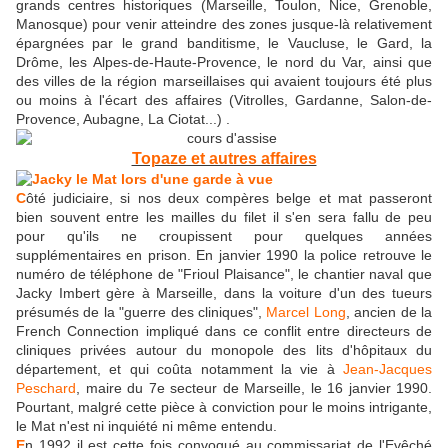
grands centres historiques (Marseille, Toulon, Nice, Grenoble,
Manosque) pour venir atteindre des zones jusque-là relativement
épargnées par le grand banditisme, le Vaucluse, le Gard, la
Drôme, les Alpes-de-Haute-Provence, le nord du Var, ainsi que
des villes de la région marseillaises qui avaient toujours été plus
ou moins à l'écart des affaires (Vitrolles, Gardanne, Salon-de-
Provence, Aubagne, La Ciotat...) .
Topaze et autres affaires
C
ôté judiciaire, si nos deux compères belge et mat passeront
bien souvent entre les mailles du filet il s'en sera fallu de peu
pour qu'ils ne croupissent pour quelques années
supplémentaires en prison. En janvier 1990 la police retrouve le
numéro de téléphone de "Frioul Plaisance", le chantier naval que
Jacky Imbert gère à Marseille, dans la voiture d'un des tueurs
présumés de la "guerre des cliniques",
Marcel Long
, ancien de la
French Connection impliqué dans ce conflit entre directeurs de
cliniques privées autour du monopole des lits d'hôpitaux du
département, et qui coûta notamment la vie à
Jean-Jacques
Peschard
, maire du 7e secteur de Marseille, le 16 janvier 1990.
Pourtant, malgré cette pièce à conviction pour le moins intrigante,
le Mat n'est ni inquiété ni même entendu.
E
n 1992 il est cette fois convoqué au commissariat de l'Evêché