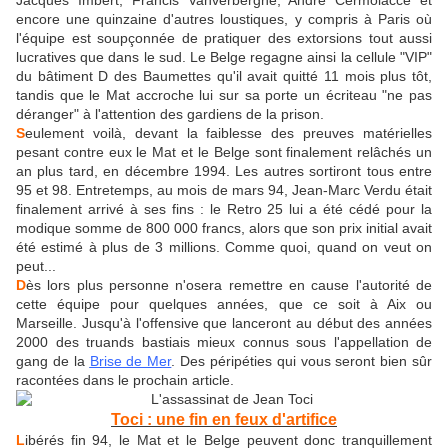
Jacques Imbert, Francis Vanverberghe, André Cermolacce et
encore une quinzaine d'autres loustiques, y compris à Paris où
l'équipe est soupçonnée de pratiquer des extorsions tout aussi
lucratives que dans le sud. Le Belge regagne ainsi la cellule "VIP"
du bâtiment D des Baumettes qu'il avait quitté 11 mois plus tôt,
tandis que le Mat accroche lui sur sa porte un écriteau "ne pas
déranger" à l'attention des gardiens de la prison.
S
eulement voilà, devant la faiblesse des preuves matérielles
pesant contre eux le Mat et le Belge sont finalement relâchés un
an plus tard, en décembre 1994. Les autres sortiront tous entre
95 et 98. Entretemps, au mois de mars 94, Jean-Marc Verdu était
finalement arrivé à ses fins : le Retro 25 lui a été cédé pour la
modique somme de 800 000 francs, alors que son prix initial avait
été estimé à plus de 3 millions. Comme quoi, quand on veut on
peut...
D
ès lors plus personne n'osera remettre en cause l'autorité de
cette équipe pour quelques années, que ce soit à Aix ou
Marseille. Jusqu'à l'offensive que lanceront au début des années
2000 des truands bastiais mieux connus sous l'appellation de
gang de la
Brise de Mer
. Des péripéties qui vous seront bien sûr
racontées dans le prochain article.
Toci : une fin en feux d'artifice
L
ibérés fin 94, le Mat et le Belge peuvent donc tranquillement