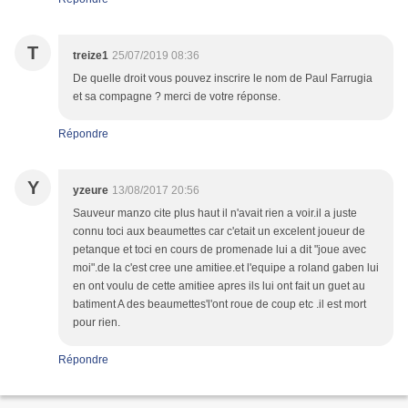
T
treize1
25/07/2019 08:36
De quelle droit vous pouvez inscrire le nom de Paul Farrugia
et sa compagne ? merci de votre réponse.
Répondre
Y
yzeure
13/08/2017 20:56
Sauveur manzo cite plus haut il n'avait rien a voir.il a juste
connu toci aux beaumettes car c'etait un excelent joueur de
petanque et toci en cours de promenade lui a dit "joue avec
moi".de la c'est cree une amitiee.et l'equipe a roland gaben lui
en ont voulu de cette amitiee apres ils lui ont fait un guet au
batiment A des beaumettes'l'ont roue de coup etc .il est mort
pour rien.
Répondre