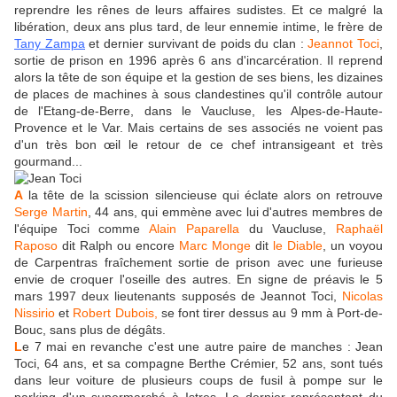
reprendre les rênes de leurs affaires sudistes. Et ce malgré la
libération, deux ans plus tard, de leur ennemie intime, le frère de
Tany Zampa
et dernier survivant de poids du clan :
Jeannot Toci
,
sortie de prison en 1996 après 6 ans d'incarcération. Il reprend
alors la tête de son équipe et la gestion de ses biens, les dizaines
de places de machines à sous clandestines qu'il contrôle autour
de l'Etang-de-Berre, dans le Vaucluse, les Alpes-de-Haute-
Provence et le Var. Mais certains de ses associés ne voient pas
d'un très bon œil le retour de ce chef intransigeant et très
gourmand...
A
la tête de la scission silencieuse qui éclate alors on retrouve
Serge Martin
, 44 ans, qui emmène avec lui d'autres membres de
l'équipe Toci comme
Alain Paparella
du Vaucluse,
Raphaël
Raposo
dit Ralph ou encore
Marc Monge
dit
le Diable
, un voyou
de Carpentras fraîchement sortie de prison avec une furieuse
envie de croquer l'oseille des autres. En signe de préavis le 5
mars 1997 deux lieutenants supposés de Jeannot Toci,
Nicolas
Nissirio
et
Robert Dubois,
se font tirer dessus au 9 mm à Port-de-
Bouc, sans plus de dégâts.
L
e 7 mai en revanche c'est une autre paire de manches : Jean
Toci, 64 ans, et sa compagne Berthe Crémier, 52 ans, sont tués
dans leur voiture de plusieurs coups de fusil à pompe sur le