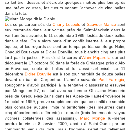
se fait tirer dessus et s'écroule quelques mètres plus loin après
une brève courses, les tueurs venant l'achever de cinq balles
dans la tête.
L
es corps carbonisés de
Charly Lecouls
et
Sauveur Manzo
sont
eux retrouvés dans leur voiture près de Saint-Maximin dans le
Var l'année suivante, le 11 septembre 1998, lestés de deux balles
dans la tête. On a alors parlé d'un conflit interne à leur propre
équipe, et les regards se sont un temps portés sur Serge Nalin,
Chaouki Bouskaya et Didier Douville, tous blanchis cinq ans plus
tard par la justice. Puis c'est le corps d'
Alain Paparella
qui est
découvert le 17 octobre 98 dans la forêt de Gréasque près d'Aix-
en-Provence, criblé de balles et lui aussi carbonisé. Le 11
décembre
Didier Douville
est à son tour refroidit de douze balles
devant un bar de Carpentras. L'année suivante
Paul Farrugia
,
soupçonné d'avoir participé à la tentative d'assassinat essuyée
par Monge en 97, est tué avec sa femme Ghislaine Monserie
près de Gréouls-les-Bains dans les Alpes-de-Haute-Provence le
1e octobre 1999, preuve supplémentaire que ce conflit ne semble
plus connaître aucune limite ni territoriale (des meurtres dans
cinq départements différents) ni morale (trois femmes de voyou
victimes collatérales des assassins).
Marc Monge
lui-même
perdra la vie le 8 janvier 2000, abattu à Saint-Ouen par un
commando venu du midi, mais l'homme s'était fait tellement