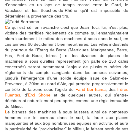
d'ennemies en un laps de temps record entre le Gard, le
Vaucluse et les Bouches-du-Rhône qu'il est impossible de
déterminer la provenance des tirs.
C
e qui est sûr en revanche c'est que Jean Toci, lui, n'est plus,
victime des terribles règlements de compte qui ensanglantaient
alors lourdement le milieu des machines à sous dans le sud, en
ces années 90 décidément bien meurtrières. Les villes industriels
du pourtour de l'Etang de Berre (Martigues, Marignanne, Berre,
Fos, Port-de-Bouc, Istres...) et les dizaines de places de
machines à sous qu'elles représentent (on parle de 150 cafés
concernés) seront notamment l'enjeux de plusieurs séries de
règlements de compte sanglants dans les années suivantes,
jusqu'à l'émergence d'une solide équipe issue de Salon-de-
Provence, à 20km au nord d'Aix, qui prendra progressivement le
contrôle de la zone sous l'égide de
Farid Berrhama
, des
frères
Fuentes
, d'
Erci Shöne
et de quelques autres, qui s'entre-
déchireront naturellement peu après, comme une règle immuable
du Milieu.
L
e bizness des machines à sous laissera ainsi de nombreux
hommes sur le carreau dans le sud, la faute aux places
manquantes et aux trop nombreuses équipes en activité, et aura
la particularité de "provincialiser" le Milieu, le faisant sortir de ses