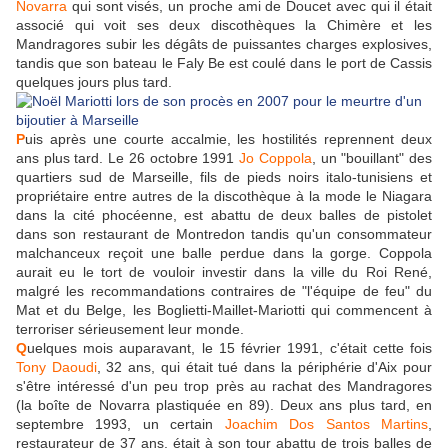
Novarra
qui sont visés, un proche ami de Doucet avec qui il était
associé qui voit ses deux discothèques la Chimère et les
Mandragores subir les dégâts de puissantes charges explosives,
tandis que son bateau le Faly Be est coulé dans le port de Cassis
quelques jours plus tard.
P
uis après une courte accalmie, les hostilités reprennent deux
ans plus tard. Le 26 octobre 1991
Jo Coppola
, un "bouillant" des
quartiers sud de Marseille, fils de pieds noirs italo-tunisiens et
propriétaire entre autres de la discothèque à la mode le Niagara
dans la cité phocéenne, est abattu de deux balles de pistolet
dans son restaurant de Montredon tandis qu'un consommateur
malchanceux reçoit une balle perdue dans la gorge. Coppola
aurait eu le tort de vouloir investir dans la ville du Roi René,
malgré les recommandations contraires de "l'équipe de feu" du
Mat et du Belge, les Boglietti-Maillet-Mariotti qui commencent à
terroriser sérieusement leur monde.
Q
uelques mois auparavant, le 15 février 1991, c'était cette fois
Tony Daoudi
, 32 ans, qui était tué dans la périphérie d'Aix pour
s'être intéressé d'un peu trop près au rachat des Mandragores
(la boîte de Novarra plastiquée en 89). Deux ans plus tard, en
septembre 1993, un certain
Joachim Dos Santos Martins
,
restaurateur de 37 ans, était à son tour abattu de trois balles de