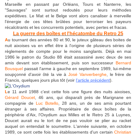
Marseille en passant par Orléans, Tours et Nanterre, les
"Sauvages" sont surtout redoutés pour leurs méthodes
expéditives. Le Mat et le Belge vont alors canaliser à merveille
l'énergie de ces têtes brûlées pour terroriser les payeurs
récalcitrants et les concurrents potentiels, avec pertes et fracas.
La guerre des boîtes et l'hécatombe du Retro 25
A
u tournant des années 80 et 90, le juteux gâteau des boites de
nuit aixoises va en effet être à l'origine de plusieurs séries de
règlements de compte pour le moins sanglants. Déjà en mai
1986 le patron du Studio 88 était assassiné avec deux de ses
amis devant son établissement, puis son successeur
Bernard
Bousquel
passait l'arme à gauche en septembre 1989, lui-même
soupçonné d'avoir ôté la vie à
José Vanverberghe
, le frère de
Francis, quelques jours plus tôt (voir
l'article précédent
).
L
e 11 avril 1988 c'est cette fois une figure des nuits aixoises,
Gérard Doucet
, 46 ans, qui disparaît près de Marignane en
compagnie de
Luc Botello
, 28 ans, un de ses amis pourtant
étranger à ses affaires. Propriétaire de deux boîtes de la
périphérie d'Aix, l'Oxydium aux Milles et le Retro 25 à Luynes,
Doucet aurait eu le tort de ne pas vouloir se plier au racket
auquel on entendait le soumettre. L'année suivante, en octobre
1989, ce sont cette fois les établissements d'un certain
Christian