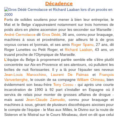
Décadence
F
orts de solides soutiens pour mener à bien leur entreprise, le
Mat et le Belge s’appuireaient notamment sur trois hommes de
poids alors en pleine ascension pour les seconder sur Marseille :
André Cermolacce
dit
Gros Dédé
, 36 ans, connu pour braquage,
machines à sous et proxénétisme, par ailleurs lié à de gros
voyous corses et lyonnais, et ses amis
Roger Spanu
, 27 ans, dit
Roger Lunettes ou Petit Roger, et
Richard Laaban
, 43 ans, un
truand proche de l'Olympique de Marseille.
L
'équipe du Belge à proprement parlée semble elle s'être plutôt
concentrée sur Aix-en-Provence et ses alentours, où pullulent les
boîtes de nuit florissantes. Il y a là pour l'épauler ses neveux
Jean-Louis Marocchino
,
Laurent De Palmas
et
François
Vanverberghe
, le cousin de sa compagne
William Chineau
, bien
évidemment son beau-frère
Tony Cossu
- qui après une courte
incarcération de 1990 à 92 part s'installer en Espagne où il
servira de relais pour monter de grosses affaires de drogue -
mais aussi
Jean-Claude Zamudio
, connu pour braquage et
machines à sous, gérant de plusieurs discothèques aixoises pour
le compte de l'équipe - le Mas aux Milles, le Divino sur la route de
Sisteron et le Mistral sur le Cours Mirabeau, dont on dit que celui