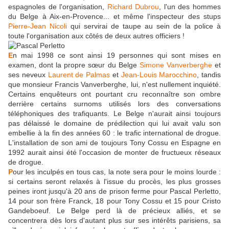
espagnoles de l'organisation,
Richard Dubrou
, l'un des hommes
du Belge à Aix-en-Provence... et même l'inspecteur des stups
Pierre-Jean Nicoli
qui servirai de taupe au sein de la police à
toute l'organisation aux côtés de deux autres officiers !
E
n mai 1998 ce sont ainsi 19 personnes qui sont mises en
examen, dont la propre sœur du Belge
Simone Vanverberghe
et
ses neveux
Laurent de Palmas
et
Jean-Louis Marocchino
, tandis
que monsieur Francis Vanverberghe, lui, n'est nullement inquiété.
Certains enquêteurs ont pourtant cru reconnaître son ombre
derrière certains surnoms utilisés lors des conversations
téléphoniques des trafiquants. Le Belge n'aurait ainsi toujours
pas délaissé le domaine de prédilection qui lui avait valu son
embellie à la fin des années 60 : le trafic international de drogue.
L'installation de son ami de toujours Tony Cossu en Espagne en
1992 aurait ainsi été l'occasion de monter de fructueux réseaux
de drogue.
P
our les inculpés en tous cas, la note sera pour le moins lourde :
si certains seront relaxés à l'issue du procès, les plus grosses
peines iront jusqu'à 20 ans de prison ferme pour Pascal Perletto,
14 pour son frère Franck, 18 pour Tony Cossu et 15 pour Cristo
Gandeboeuf. Le Belge perd là de précieux alliés, et se
concentrera dès lors d'autant plus sur ses intérêts parisiens, sa