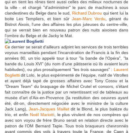
qui en tient les rênes tient aussi celles des milieux nocturnes de
la ville - et chargé "d'administrer" le parc de machines à sous
clandestines du Belge dans le sud,
Richard Dubrou
qui tient lui la
boite Les Templiers, et bien sûr
Jean-Marc Verdu
, gérant du
Bistrot Aixois, l'une des affaires les plus juteuses du centre-ville,
qui se verrait bien en nouveau patron des nuits aixoises dans
l'ombre du Belge et de Jacky le Mat.
C
e dernier se serait d'ailleurs adjoint les services de trois terribles
voyous marseillais pendant l'incarcération de Francis à la fin des
années 80, un trio appelé tour à tour "la bande de l'Opéra", "la
bande du Louis XVI" (du nom d'une pâtisserie où ils avaient leurs
habitudes), ou plus prosaïquement "les trois sauvages" :
Laurent
Boglietti
dit Lolo, le plus expérimenté de l'équipe, natif de Vitrolles
et ayant déjà tapé de grosses affaires avec Tony Cossu et la
"Dream Team" du braquage de Michel Crutel et consors, s'étant
fait connaître de la justice par un retentissant vol de tableaux au
musée d'art d'Aix-en-Provence (la restitution des oeuvres ayant
été, dit-on, directement négociée avec le ministre de la culture
Jack Lang),
Jean-Jacques Maillet
dit le Blond, le plus balèze du
trio, et enfin
Noël Mariotti
, le plus virulent de nos compères qui
avec son voyou de frère Bruno serait en relation directe avec le
patron de l'OM Bernard Tapie. Tous trois braqueurs chevronnés
ayant commis des vols à travers toute la France, de Caen à