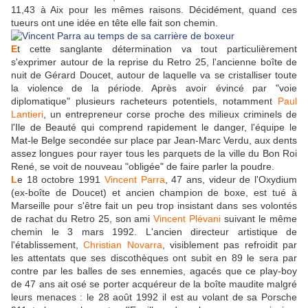
11,43 à Aix pour les mêmes raisons. Décidément, quand ces
tueurs ont une idée en tête elle fait son chemin.
E
t cette sanglante détermination va tout particulièrement
s'exprimer autour de la reprise du Retro 25, l'ancienne boîte de
nuit de Gérard Doucet, autour de laquelle va se cristalliser toute
la violence de la période. Après avoir évincé par "voie
diplomatique" plusieurs racheteurs potentiels, notamment
Paul
Lantieri
, un entrepreneur corse proche des milieux criminels de
l'Ile de Beauté qui comprend rapidement le danger, l'équipe le
Mat-le Belge secondée sur place par Jean-Marc Verdu, aux dents
assez longues pour rayer tous les parquets de la ville du Bon Roi
René, se voit de nouveau "obligée" de faire parler la poudre.
L
e 18 octobre 1991
Vincent Parra
, 47 ans, videur de l'Oxydium
(ex-boîte de Doucet) et ancien champion de boxe, est tué à
Marseille pour s'être fait un peu trop insistant dans ses volontés
de rachat du Retro 25, son ami
Vincent Plévani
suivant le même
chemin le 3 mars 1992. L'ancien directeur artistique de
l'établissement,
Christian Novarra
, visiblement pas refroidit par
les attentats que ses discothèques ont subit en 89 le sera par
contre par les balles de ses ennemies, agacés que ce play-boy
de 47 ans ait osé se porter acquéreur de la boîte maudite malgré
leurs menaces : le 28 août 1992 il est au volant de sa Porsche