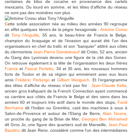
centaines de kilos de cocaïne en provenance des cartels
mexicains. Du lourd en somme, et les têtes d'affiche du réseau
ne sont pas des moindres non plus.
C
ette solide association née au milieu des années 90 regroupe
en effet quelques ténors de la pègre hexagonale :
Antoine Cossu
dit
Tony l'Anguille
, 55 ans, le beau-frère de Francis le Belge,
champion du braquage et de l'évasion qui aurait été l'un des
organisateurs en chef du trafic et son "banquier" attitré aux côtés
du clermontois
Jean-Pierre Gandeboeuf
dit Cristo, 52 ans, ancien
du Gang des Lyonnais devenu une figure de la cité des Gones.
On retrouve également à la tête de l'organisation les deux frères
Franck
et
Pascal Perletto
, 34 et 35 ans, les nouveaux hommes
forts de Toulon et de sa région qui emmènent avec eux leurs
amis
Frédéric Perlungo
et
Gilbert Mesguich
. Et l'organigramme
des têtes d'affiche du réseau n'est pas fini :
Jean-Claude Kella
,
ancien gros trafiquant de la French Connection ayant commencé
sa carrière aux côtés de Francis le Belge et des siens dans les
années 60 et toujours très actif dans le monde des stups,
Farid
Berrhama
dit l'Indien ou Gremlins, caïd des machines à sous à
Salon-de-Provence et autour de l’Etang de Berre,
Alain Tavera
,
un proche du gang de la Brise de Mer,
Georges Ben Mohamed
dit Gros Jo, une figure des quartiers sud de Marseille,
Jean-Paul
Baudino
dit Jean Reno, considéré comme l'un des intermédiaires