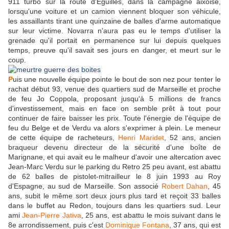
911 turbo sur la route d'Eguilles, dans la campagne aixoise,
lorsqu'une voiture et un camion viennent bloquer son véhicule,
les assaillants tirant une quinzaine de balles d'arme automatique
sur leur victime. Novarra n'aura pas eu le temps d'utiliser la
grenade qu'il portait en permanence sur lui depuis quelques
temps, preuve qu'il savait ses jours en danger, et meurt sur le
coup.
P
uis une nouvelle équipe pointe le bout de son nez pour tenter le
rachat début 93, venue des quartiers sud de Marseille et proche
de feu Jo Coppola, proposant jusqu'à 5 millions de francs
d'investissement, mais en face on semble prêt à tout pour
continuer de faire baisser les prix. Toute l'énergie de l'équipe de
feu du Belge et de Verdu va alors s'exprimer à plein. Le meneur
de cette équipe de racheteurs,
Henri Maridet
, 52 ans, ancien
braqueur devenu directeur de la sécurité d'une boîte de
Marignane, et qui avait eu le malheur d'avoir une altercation avec
Jean-Marc Verdu sur le parking du Retro 25 peu avant, est abattu
de 62 balles de pistolet-mitrailleur le 8 juin 1993 au Roy
d'Espagne, au sud de Marseille. Son associé
Robert Dahan
, 45
ans, subit le même sort deux jours plus tard et reçoit 33 balles
dans le buffet au Redon, toujours dans les quartiers sud. Leur
ami
Jean-Pierre Jativa
, 25 ans, est abattu le mois suivant dans le
8e arrondissement, puis c'est
Dominique Fontana
, 37 ans, qui est